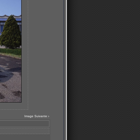
Image Suivante
>