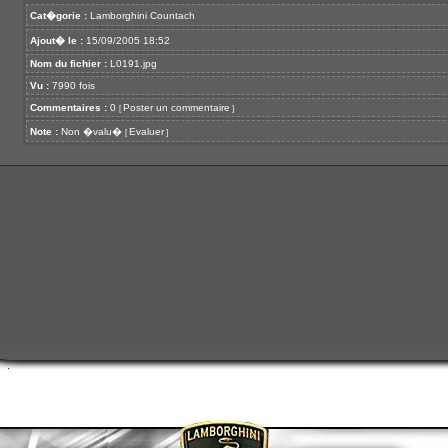
Cat�gorie :
Lamborghini Countach
Ajout� le :
15/09/2005 18:52
Nom du fichier :
L0191.jpg
Vu :
7990 fois
Commentaires :
0
Poster un commentaire
[
]
Note :
Non �valu�
Evaluer
[
]