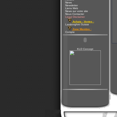
News
Newsletter
Liens Web
News sur votre site
Nous Contacter
Legal Disclaimer
Achats - Ventes :
Lamborghini Suisse
Zone Membre :
Compte
KLD Concept