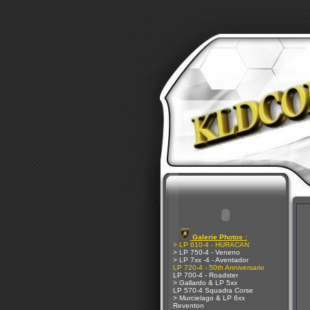
Galerie Photos :
> LP 610-4 - HURACAN
> LP 750-4 - Veneno
> LP 7xx -4 - Aventador
LP 720-4 - 50th Anniversario
LP 700-4 - Roadster
> Gallardo & LP 5xx
LP 570-4 Squadra Corse
> Murcielago & LP 6xx
Reventon