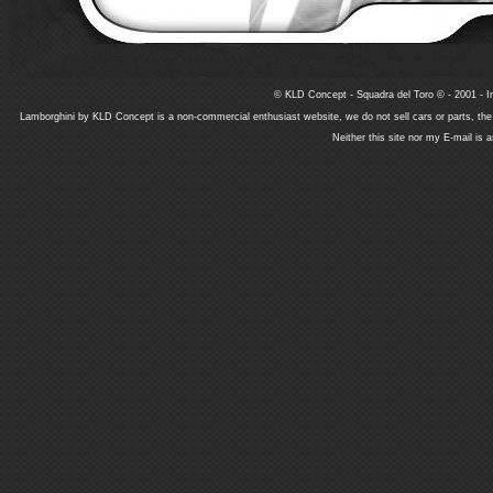
© KLD Concept - Squadra del Toro © - 2001 - In
Lamborghini by KLD Concept is a non-commercial enthusiast website, we do not sell cars or parts, th
Neither this site nor my E-mail is