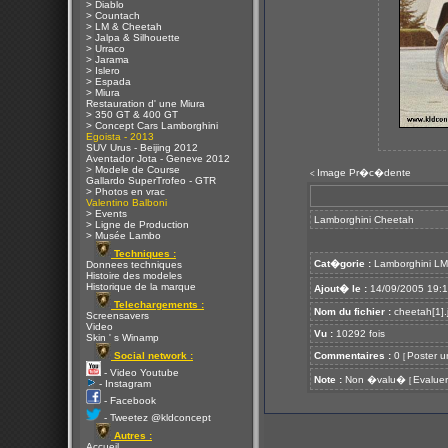
> Diablo
> Countach
> LM & Cheetah
> Jalpa & Silhouette
> Urraco
> Jarama
> Islero
> Espada
> Miura
Restauration d' une Miura
> 350 GT & 400 GT
> Concept Cars Lamborghini
Egoista - 2013
SUV Urus - Beijing 2012
Aventador Jota - Geneve 2012
> Modele de Course
Image Pr�c�dente
<
Gallardo SuperTrofeo - GTR
> Photos en vrac
Valentino Balboni
> Events
Lamborghini Cheetah
> Ligne de Production
> Musée Lambo
Techniques :
Cat�gorie :
Lamborghini L
Donnees techniques
Histoire des modeles
Historique de la marque
Ajout� le :
14/09/2005 19:
Telechargements :
Nom du fichier :
cheetah[1].
Screensavers
Video
Vu :
10292 fois
Skin ' s Winamp
Social network :
Commentaires :
0
Poster u
[
- Video Youtube
Note :
Non �valu�
Evaluer
[
- Instagram
- Facebook
- Tweetez @kldconcept
Autres :
Accueil