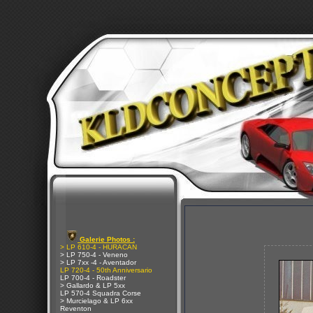
Galerie Photos :
> LP 610-4 - HURACAN
> LP 750-4 - Veneno
> LP 7xx -4 - Aventador
LP 720-4 - 50th Anniversario
LP 700-4 - Roadster
> Gallardo & LP 5xx
LP 570-4 Squadra Corse
> Murcielago & LP 6xx
Reventon