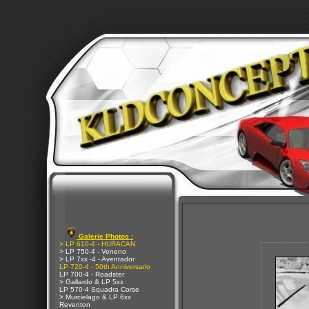
Galerie Photos :
> LP 610-4 - HURACAN
> LP 750-4 - Veneno
> LP 7xx -4 - Aventador
LP 720-4 - 50th Anniversario
LP 700-4 - Roadster
> Gallardo & LP 5xx
LP 570-4 Squadra Corse
> Murcielago & LP 6xx
Reventon