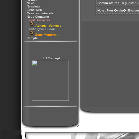
News
Commentaires :
0
Poster u
[
Newsletter
Liens Web
Note :
Non �valu�
Evaluer
[
News sur votre site
Nous Contacter
Legal Disclaimer
Achats - Ventes :
Lamborghini Suisse
Zone Membre :
Compte
KLD Concept