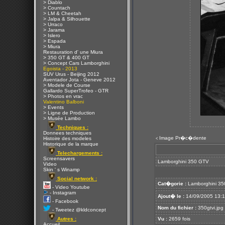
> Diablo
> Countach
> LM & Cheetah
> Jalpa & Silhouette
> Urraco
> Jarama
> Islero
> Espada
> Miura
Restauration d' une Miura
> 350 GT & 400 GT
> Concept Cars Lamborghini
Egoista - 2013
SUV Urus - Beijing 2012
Aventador Jota - Geneve 2012
> Modele de Course
Gallardo SuperTrofeo - GTR
> Photos en vrac
Valentino Balboni
> Events
> Ligne de Production
> Musée Lambo
Techniques :
Donnees techniques
Image Pr�c�dente
Histoire des modeles
<
Historique de la marque
Telechargements :
Screensavers
Lamborghini 350 GTV
Video
Skin ' s Winamp
Social network :
Cat�gorie :
Lamborghini 35
- Video Youtube
- Instagram
Ajout� le :
14/09/2005 13:
- Facebook
Nom du fichier :
350gtvi.jpg
- Tweetez @kldconcept
Autres :
Vu :
2659 fois
Accueil