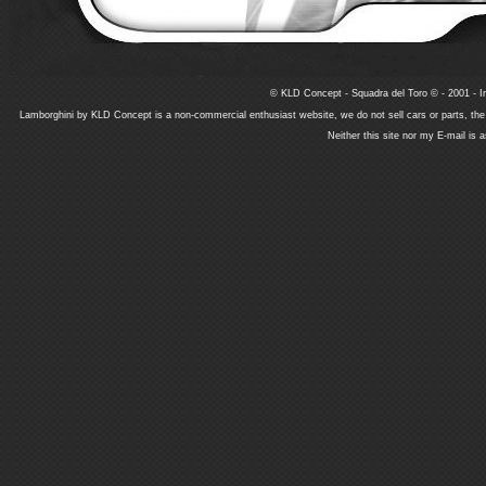
© KLD Concept - Squadra del Toro © - 2001 - In
Lamborghini by KLD Concept is a non-commercial enthusiast website, we do not sell cars or parts, th
Neither this site nor my E-mail is