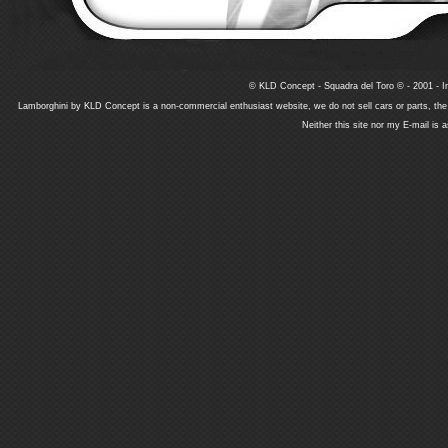
© KLD Concept - Squadra del Toro © - 2001 - In
Lamborghini by KLD Concept is a non-commercial enthusiast website, we do not sell cars or parts, th
Neither this site nor my E-mail is