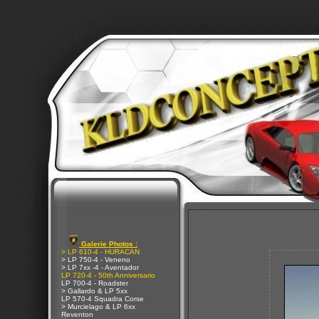
Galerie Photos :
> LP 610-4 - HURACAN
> LP 750-4 - Veneno
> LP 7xx -4 - Aventador
LP 720-4 - 50th Anniversario
LP 700-4 - Roadster
> Gallardo & LP 5xx
LP 570-4 Squadra Corse
> Murcielago & LP 6xx
Reventon