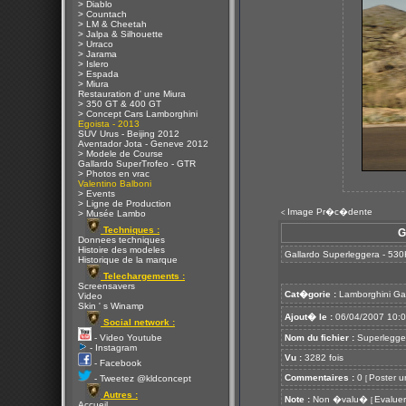
> Diablo
> Countach
> LM & Cheetah
> Jalpa & Silhouette
> Urraco
> Jarama
> Islero
> Espada
> Miura
Restauration d' une Miura
> 350 GT & 400 GT
> Concept Cars Lamborghini
Egoista - 2013
SUV Urus - Beijing 2012
Aventador Jota - Geneve 2012
> Modele de Course
Gallardo SuperTrofeo - GTR
> Photos en vrac
Valentino Balboni
> Events
> Ligne de Production
Image Pr�c�dente
<
> Musée Lambo
Techniques :
G
Donnees techniques
Histoire des modeles
Gallardo Superleggera - 530
Historique de la marque
Telechargements :
Screensavers
Cat�gorie :
Lamborghini Ga
Video
Skin ' s Winamp
Ajout� le :
06/04/2007 10:
Social network :
- Video Youtube
Nom du fichier :
Superlegger
- Instagram
Vu :
3282 fois
- Facebook
Commentaires :
0
Poster u
- Tweetez @kldconcept
[
Autres :
Note :
Non �valu�
Evaluer
[
Accueil