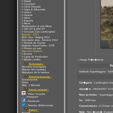
> Diablo
> Countach
> LM & Cheetah
> Jalpa & Silhouette
> Urraco
> Jarama
> Islero
> Espada
> Miura
Restauration d' une Miura
> 350 GT & 400 GT
> Concept Cars Lamborghini
Egoista - 2013
SUV Urus - Beijing 2012
Aventador Jota - Geneve 2012
> Modele de Course
Gallardo SuperTrofeo - GTR
> Photos en vrac
Valentino Balboni
> Events
> Ligne de Production
> Musée Lambo
Image Pr�c�dente
<
Techniques :
Ga
Donnees techniques
Histoire des modeles
Gallardo Superleggera - 530
Historique de la marque
Telechargements :
Screensavers
Video
Cat�gorie :
Lamborghini Ga
Skin ' s Winamp
Ajout� le :
06/04/2007 10:
Social network :
- Video Youtube
Nom du fichier :
Superlegger
- Instagram
Vu :
1986 fois
- Facebook
- Tweetez @kldconcept
Commentaires :
0
Poster u
[
Autres :
Note :
Non �valu�
Evaluer
[
Accueil