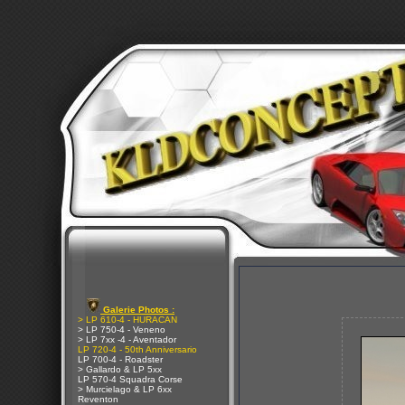
Galerie Photos :
> LP 610-4 - HURACAN
> LP 750-4 - Veneno
> LP 7xx -4 - Aventador
LP 720-4 - 50th Anniversario
LP 700-4 - Roadster
> Gallardo & LP 5xx
LP 570-4 Squadra Corse
> Murcielago & LP 6xx
Reventon