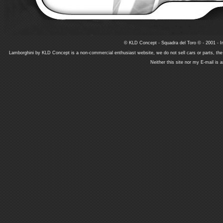
© KLD Concept - Squadra del Toro © - 2001 - In
Lamborghini by KLD Concept is a non-commercial enthusiast website, we do not sell cars or parts, th
Neither this site nor my E-mail is