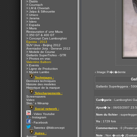
> Diablo
> Countach
> LM & Cheetah
> Jalpa & Silhouette
> Urraco
> Jarama
> Islero
> Espada
> Miura
Restauration d' une Miura
> 350 GT & 400 GT
> Concept Cars Lamborghini
Egoista - 2013
SUV Urus - Beijing 2012
Aventador Jota - Geneve 2012
> Modele de Course
Gallardo SuperTrofeo - GTR
> Photos en vrac
Valentino Balboni
> Events
> Ligne de Production
> Musée Lambo
Image Pr�c�dente
<
Techniques :
Gal
Donnees techniques
Histoire des modeles
Gallardo Superleggera - 530
Historique de la marque
Telechargements :
Screensavers
Video
Cat�gorie :
Lamborghini Ga
Skin ' s Winamp
Ajout� le :
06/03/2007 23:
Social network :
- Video Youtube
Nom du fichier :
superlegger
- Instagram
Vu :
1729 fois
- Facebook
- Tweetez @kldconcept
Commentaires :
0
Poster u
[
Autres :
Note :
Non �valu�
Evaluer
[
Accueil