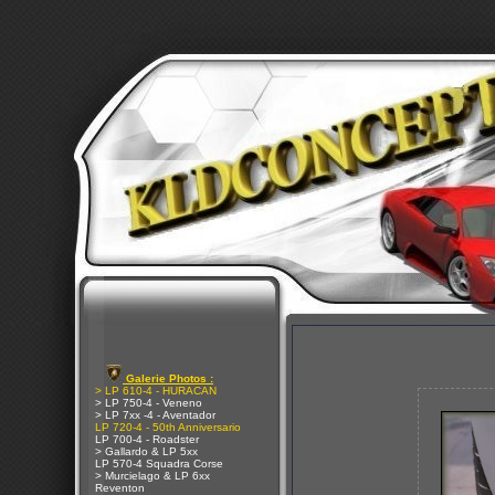
Galerie Photos :
> LP 610-4 - HURACAN
> LP 750-4 - Veneno
> LP 7xx -4 - Aventador
LP 720-4 - 50th Anniversario
LP 700-4 - Roadster
> Gallardo & LP 5xx
LP 570-4 Squadra Corse
> Murcielago & LP 6xx
Reventon