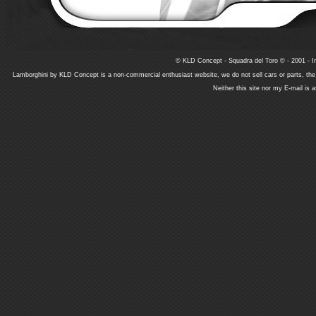
© KLD Concept - Squadra del Toro © - 2001 - In
Lamborghini by KLD Concept is a non-commercial enthusiast website, we do not sell cars or parts, th
Neither this site nor my E-mail is