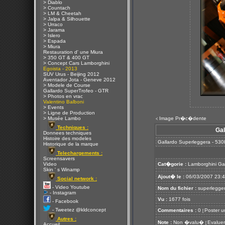
> Diablo
> Countach
> LM & Cheetah
> Jalpa & Silhouette
> Urraco
> Jarama
> Islero
> Espada
> Miura
Restauration d' une Miura
> 350 GT & 400 GT
> Concept Cars Lamborghini
Egoista - 2013
SUV Urus - Beijing 2012
Aventador Jota - Geneve 2012
> Modele de Course
Gallardo SuperTrofeo - GTR
> Photos en vrac
Valentino Balboni
> Events
> Ligne de Production
> Musée Lambo
Image Pr�c�dente
<
Techniques :
Gal
Donnees techniques
Histoire des modeles
Gallardo Superleggera - 530
Historique de la marque
Telechargements :
Screensavers
Video
Cat�gorie :
Lamborghini Ga
Skin ' s Winamp
Ajout� le :
06/03/2007 23:
Social network :
- Video Youtube
Nom du fichier :
superlegger
- Instagram
Vu :
1677 fois
- Facebook
- Tweetez @kldconcept
Commentaires :
0
Poster u
[
Autres :
Note :
Non �valu�
Evaluer
[
Accueil