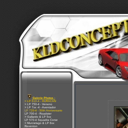
Galerie Photos :
> LP 610-4 - HURACAN
> LP 750-4 - Veneno
> LP 7xx -4 - Aventador
LP 720-4 - 50th Anniversario
LP 700-4 - Roadster
> Gallardo & LP 5xx
LP 570-4 Squadra Corse
> Murcielago & LP 6xx
Reventon