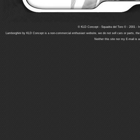
© KLD Concept - Squadra del Toro © - 2001 - In
Lamborghini by KLD Concept is a non-commercial enthusiast website, we do not sell cars or parts, th
Neither this site nor my E-mail is