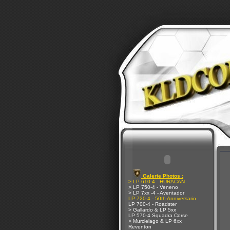
Galerie Photos :
> LP 610-4 - HURACAN
> LP 750-4 - Veneno
> LP 7xx -4 - Aventador
LP 720-4 - 50th Anniversario
LP 700-4 - Roadster
> Gallardo & LP 5xx
LP 570-4 Squadra Corse
> Murcielago & LP 6xx
Reventon