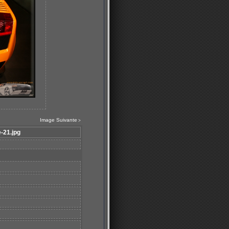
Image Suivante
>
-21.jpg