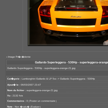
Image Pr�c�dente
<
Gallardo Superleggera - 530Hp - superleggera-orange
Gallardo Superleggera - 530Hp - superleggera-orange-21.jpg
Cat�gorie :
Lamborghini Gallardo & LP 5xx
->
Gallardo Superleggera - 530Hp
Ajout� le :
06/03/2007 23:47
Nom du fichier :
superleggera-orange-21.jpg
Vu :
2132 fois
Commentaires :
0
Poster un commentaire
[
]
Note :
Non �valu�
Evaluer
[
]