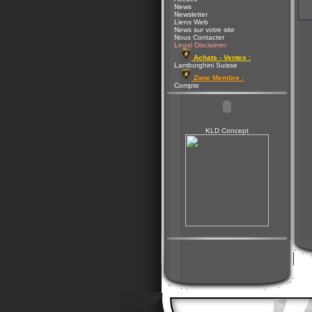
News
Newsletter
Liens Web
News sur votre site
Nous Contacter
Legal Disclaimer
Achats - Ventes :
Lamborghini Suisse
Zone Membre :
Compte
KLD Concept