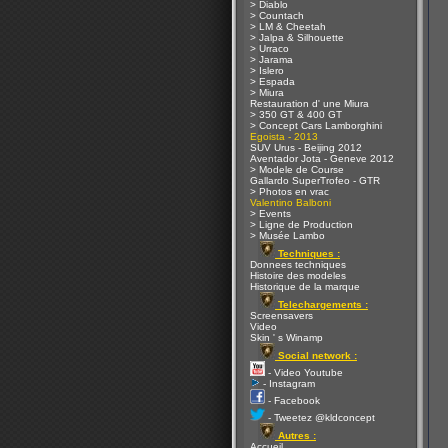
> Diablo
> Countach
> LM & Cheetah
> Jalpa & Silhouette
> Urraco
> Jarama
> Islero
> Espada
> Miura
Restauration d' une Miura
> 350 GT & 400 GT
> Concept Cars Lamborghini
Egoista - 2013
SUV Urus - Beijing 2012
Aventador Jota - Geneve 2012
> Modele de Course
Gallardo SuperTrofeo - GTR
> Photos en vrac
Valentino Balboni
> Events
> Ligne de Production
> Musée Lambo
Techniques :
Donnees techniques
Histoire des modeles
Historique de la marque
Telechargements :
Screensavers
Video
Skin ' s Winamp
Social network :
- Video Youtube
- Instagram
- Facebook
- Tweetez @kldconcept
Autres :
Accueil