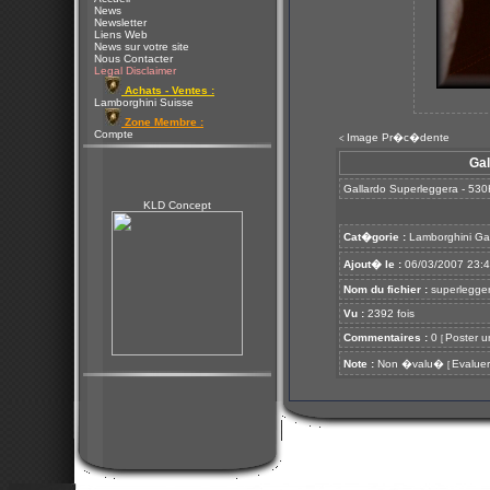
News
Newsletter
Liens Web
News sur votre site
Nous Contacter
Legal Disclaimer
Achats - Ventes :
Lamborghini Suisse
Zone Membre :
Compte
Image Pr�c�dente
<
Gal
Gallardo Superleggera - 530
KLD Concept
Cat�gorie :
Lamborghini Ga
Ajout� le :
06/03/2007 23:
Nom du fichier :
superlegger
Vu :
2392 fois
Commentaires :
0
Poster u
[
Note :
Non �valu�
Evaluer
[