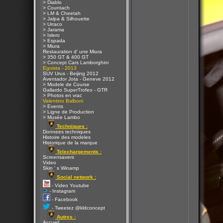
> Diablo
> Countach
> LM & Cheetah
> Jalpa & Silhouette
> Urraco
> Jarama
> Islero
> Espada
> Miura
Restauration d' une Miura
> 350 GT & 400 GT
> Concept Cars Lamborghini
Egoista - 2013
SUV Urus - Beijing 2012
Aventador Jota - Geneve 2012
> Modele de Course
Gallardo SuperTrofeo - GTR
> Photos en vrac
Valentino Balboni
> Events
> Ligne de Production
> Musée Lambo
Techniques :
Donnees techniques
Histoire des modeles
Historique de la marque
Telechargements :
Screensavers
Video
Skin ' s Winamp
Social network :
- Video Youtube
- Instagram
- Facebook
- Tweetez @kldconcept
Autres :
Accueil