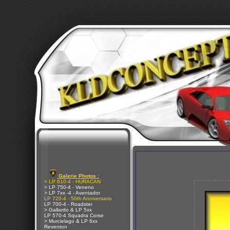
Galerie Photos :
> LP 610-4 - HURACAN
> LP 750-4 - Veneno
> LP 7xx -4 - Aventador
LP 720-4 - 50th Anniversario
LP 700-4 - Roadster
> Gallardo & LP 5xx
LP 570-4 Squadra Corse
> Murcielago & LP 6xx
Reventon