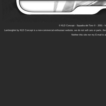
© KLD Concept - Squadra del Toro © - 2001 - In
Lamborghini by KLD Concept is a non-commercial enthusiast website, we do not sell cars or parts, th
Neither this site nor my E-mail is