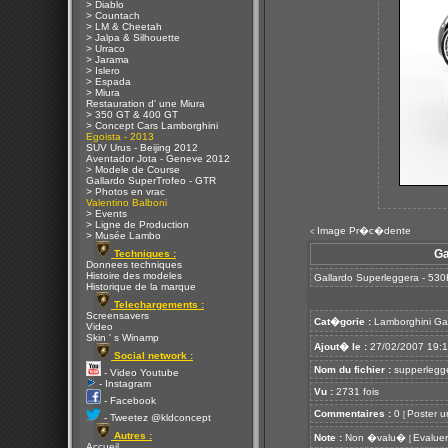
> Diablo
> Countach
> LM & Cheetah
> Jalpa & Silhouette
> Urraco
> Jarama
> Islero
> Espada
> Miura
Restauration d' une Miura
> 350 GT & 400 GT
> Concept Cars Lamborghini
Egoista - 2013
SUV Urus - Beijing 2012
Aventador Jota - Geneve 2012
> Modele de Course
Gallardo SuperTrofeo - GTR
> Photos en vrac
Valentino Balboni
> Events
> Ligne de Production
Image Pr�c�dente
<
> Musée Lambo
Ga
Techniques :
Donnees techniques
Histoire des modeles
Gallardo Superleggera - 53
Historique de la marque
Telechargements :
Screensavers
Cat�gorie :
Lamborghini Ga
Video
Skin ' s Winamp
Ajout� le :
27/02/2007 19:
Social network :
Nom du fichier :
supperlegge
- Video Youtube
- Instagram
Vu :
2731 fois
- Facebook
Commentaires :
0
Poster u
[
- Tweetez @kldconcept
Autres :
Note :
Non �valu�
Evaluer
[
Accueil