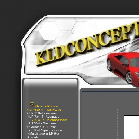
Galerie Photos :
> LP 610-4 - HURACAN
> LP 750-4 - Veneno
> LP 7xx -4 - Aventador
LP 720-4 - 50th Anniversario
LP 700-4 - Roadster
> Gallardo & LP 5xx
LP 570-4 Squadra Corse
> Murcielago & LP 6xx
Reventon