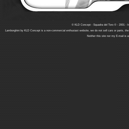
© KLD Concept - Squadra del Toro © - 2001 - In
Lamborghini by KLD Concept is a non-commercial enthusiast website, we do not sell cars or parts, th
Neither this site nor my E-mail is