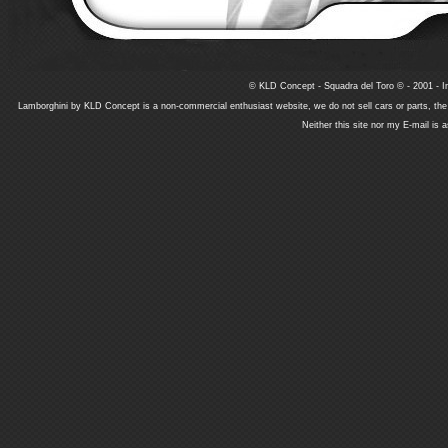
© KLD Concept - Squadra del Toro © - 2001 - In
Lamborghini by KLD Concept is a non-commercial enthusiast website, we do not sell cars or parts, th
Neither this site nor my E-mail is