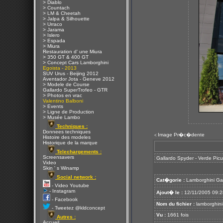
> Diablo
> Countach
> LM & Cheetah
> Jalpa & Silhouette
> Urraco
> Jarama
> Islero
> Espada
> Miura
Restauration d' une Miura
> 350 GT & 400 GT
> Concept Cars Lamborghini
Egoista - 2013
SUV Urus - Beijing 2012
Aventador Jota - Geneve 2012
> Modele de Course
Gallardo SuperTrofeo - GTR
> Photos en vrac
Valentino Balboni
> Events
> Ligne de Production
> Musée Lambo
Techniques :
Donnees techniques
Image Pr�c�dente
<
Histoire des modeles
Historique de la marque
Telechargements :
Screensavers
Gallardo Spyder - Verde Pic
Video
Skin ' s Winamp
Social network :
Cat�gorie :
Lamborghini Ga
- Video Youtube
- Instagram
Ajout� le :
12/11/2005 09:2
- Facebook
Nom du fichier :
lamborghini-
- Tweetez @kldconcept
Vu :
1661 fois
Autres :
Accueil