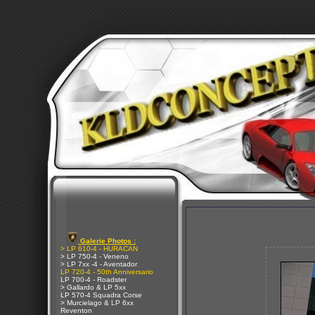
Galerie Photos :
> LP 610-4 - HURACAN
> LP 750-4 - Veneno
> LP 7xx -4 - Aventador
LP 720-4 - 50th Anniversario
LP 700-4 - Roadster
> Gallardo & LP 5xx
LP 570-4 Squadra Corse
> Murcielago & LP 6xx
Reventon