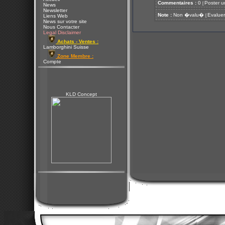
Commentaires :
0
Poster u
[
News
Newsletter
Note :
Non �valu�
Evaluer
[
Liens Web
News sur votre site
Nous Contacter
Legal Disclaimer
Achats - Ventes :
Lamborghini Suisse
Zone Membre :
Compte
KLD Concept