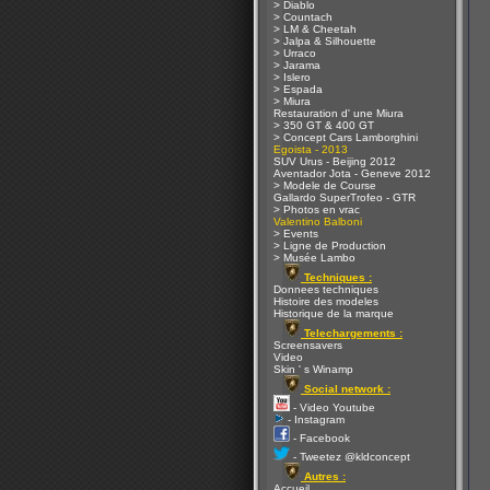
> Diablo
> Countach
> LM & Cheetah
> Jalpa & Silhouette
> Urraco
> Jarama
> Islero
> Espada
> Miura
Restauration d' une Miura
> 350 GT & 400 GT
> Concept Cars Lamborghini
Egoista - 2013
SUV Urus - Beijing 2012
Aventador Jota - Geneve 2012
> Modele de Course
Gallardo SuperTrofeo - GTR
> Photos en vrac
Valentino Balboni
> Events
> Ligne de Production
> Musée Lambo
Techniques :
Donnees techniques
Histoire des modeles
Historique de la marque
Telechargements :
Screensavers
Video
Skin ' s Winamp
Social network :
- Video Youtube
- Instagram
- Facebook
- Tweetez @kldconcept
Autres :
Accueil