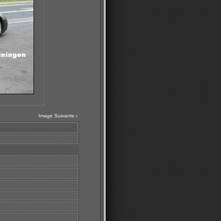
Image Suivante
>