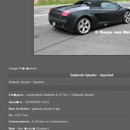
Image Pr�c�dente
<
Gallardo Spyder - Spyshot
Gallardo Spyder - Spyshot
Cat�gorie :
Lamborghini Gallardo & LP 5xx
->
Gallardo Spyder
Ajout� le :
15/09/2005 19:51
Nom du fichier :
gallardo-spyder-8.jpg
Vu :
2227 fois
Commentaires :
0
Poster un commentaire
[
]
Note :
Non �valu�
Evaluer
[
]