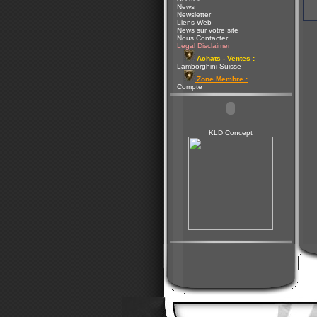
News
Newsletter
Liens Web
News sur votre site
Nous Contacter
Legal Disclaimer
Achats - Ventes :
Lamborghini Suisse
Zone Membre :
Compte
KLD Concept