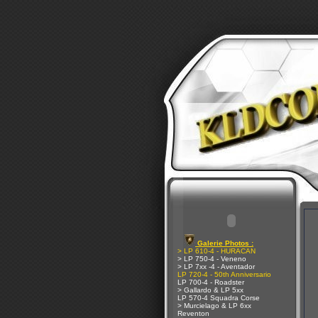
Galerie Photos :
> LP 610-4 - HURACAN
> LP 750-4 - Veneno
> LP 7xx -4 - Aventador
LP 720-4 - 50th Anniversario
LP 700-4 - Roadster
> Gallardo & LP 5xx
LP 570-4 Squadra Corse
> Murcielago & LP 6xx
Reventon