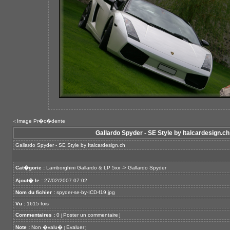
Image Pr�c�dente
<
Gallardo Spyder - SE Style by Italcardesign.ch
Gallardo Spyder - SE Style by Italcardesign.ch
Cat�gorie :
Lamborghini Gallardo & LP 5xx
->
Gallardo Spyder
Ajout� le :
27/02/2007 07:02
Nom du fichier :
spyder-se-by-ICD-f19.jpg
Vu :
1615 fois
Commentaires :
0
Poster un commentaire
[
]
Note :
Non �valu�
Evaluer
[
]