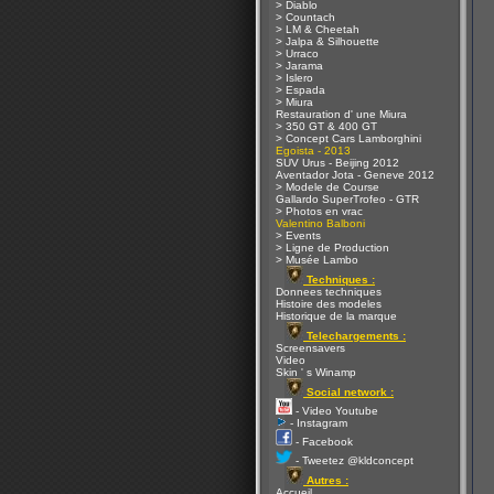
> Diablo
> Countach
> LM & Cheetah
> Jalpa & Silhouette
> Urraco
> Jarama
> Islero
> Espada
> Miura
Restauration d' une Miura
> 350 GT & 400 GT
> Concept Cars Lamborghini
Egoista - 2013
SUV Urus - Beijing 2012
Aventador Jota - Geneve 2012
> Modele de Course
Gallardo SuperTrofeo - GTR
> Photos en vrac
Valentino Balboni
> Events
> Ligne de Production
> Musée Lambo
Techniques :
Donnees techniques
Histoire des modeles
Historique de la marque
Telechargements :
Screensavers
Video
Skin ' s Winamp
Social network :
- Video Youtube
- Instagram
- Facebook
- Tweetez @kldconcept
Autres :
Accueil