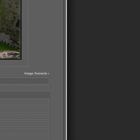
Image Suivante
>