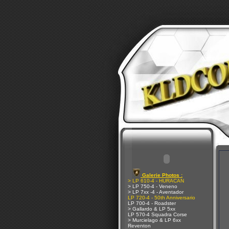
Galerie Photos :
> LP 610-4 - HURACAN
> LP 750-4 - Veneno
> LP 7xx -4 - Aventador
LP 720-4 - 50th Anniversario
LP 700-4 - Roadster
> Gallardo & LP 5xx
LP 570-4 Squadra Corse
> Murcielago & LP 6xx
Reventon