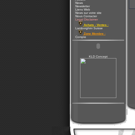
News
Newsletter
Liens Web
News sur votre site
Nous Contacter
Legal Disclaimer
Achats - Ventes :
Lamborghini Suisse
Zone Membre :
Compte
KLD Concept