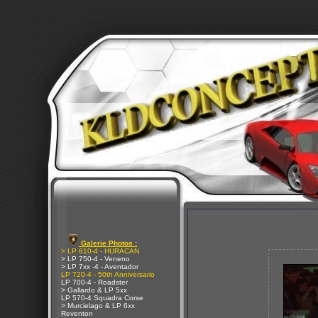
Galerie Photos :
> LP 610-4 - HURACAN
> LP 750-4 - Veneno
> LP 7xx -4 - Aventador
LP 720-4 - 50th Anniversario
LP 700-4 - Roadster
> Gallardo & LP 5xx
LP 570-4 Squadra Corse
> Murcielago & LP 6xx
Reventon