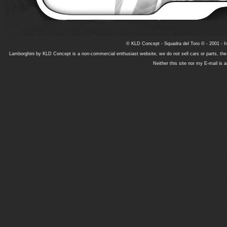
© KLD Concept - Squadra del Toro © - 2001 - In
Lamborghini by KLD Concept is a non-commercial enthusiast website, we do not sell cars or parts, th
Neither this site nor my E-mail is