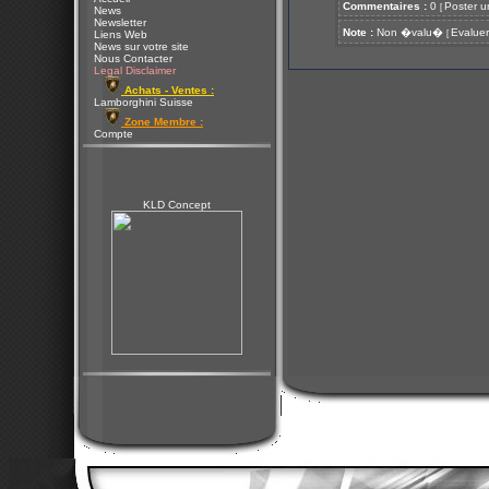
Commentaires :
0
Poster u
[
News
Newsletter
Note :
Non �valu�
Evaluer
[
Liens Web
News sur votre site
Nous Contacter
Legal Disclaimer
Achats - Ventes :
Lamborghini Suisse
Zone Membre :
Compte
KLD Concept