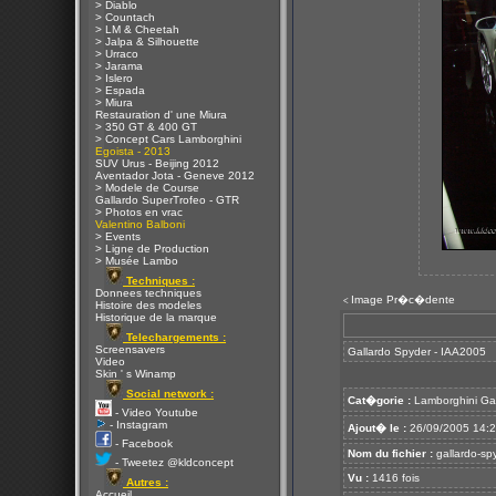
> Diablo
> Countach
> LM & Cheetah
> Jalpa & Silhouette
> Urraco
> Jarama
> Islero
> Espada
> Miura
Restauration d' une Miura
> 350 GT & 400 GT
> Concept Cars Lamborghini
Egoista - 2013
SUV Urus - Beijing 2012
Aventador Jota - Geneve 2012
> Modele de Course
Gallardo SuperTrofeo - GTR
> Photos en vrac
Valentino Balboni
> Events
> Ligne de Production
> Musée Lambo
Techniques :
Donnees techniques
Image Pr�c�dente
<
Histoire des modeles
Historique de la marque
Telechargements :
Screensavers
Gallardo Spyder - IAA2005
Video
Skin ' s Winamp
Social network :
Cat�gorie :
Lamborghini Ga
- Video Youtube
- Instagram
Ajout� le :
26/09/2005 14:
- Facebook
Nom du fichier :
gallardo-sp
- Tweetez @kldconcept
Vu :
1416 fois
Autres :
Accueil