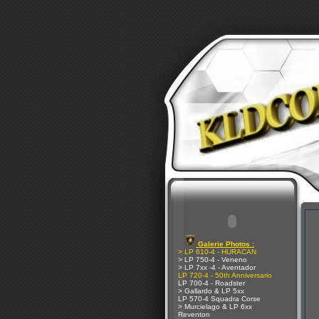
Galerie Photos :
> LP 610-4 - HURACAN
> LP 750-4 - Veneno
> LP 7xx -4 - Aventador
LP 720-4 - 50th Anniversario
LP 700-4 - Roadster
> Gallardo & LP 5xx
LP 570-4 Squadra Corse
> Murcielago & LP 6xx
Reventon