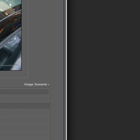
Image Suivante
>