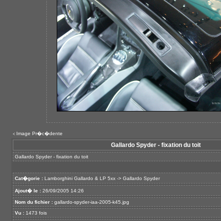
Image Pr�c�dente
<
Gallardo Spyder - fixation du toit
Gallardo Spyder - fixation du toit
Cat�gorie :
Lamborghini Gallardo & LP 5xx
->
Gallardo Spyder
Ajout� le :
26/09/2005 14:26
Nom du fichier :
gallardo-spyder-iaa-2005-k45.jpg
Vu :
1473 fois