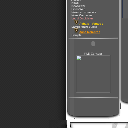
News
Newsletter
Liens Web
News sur votre site
Nous Contacter
Legal Disclaimer
Achats - Ventes :
Lamborghini Suisse
Zone Membre :
Compte
KLD Concept