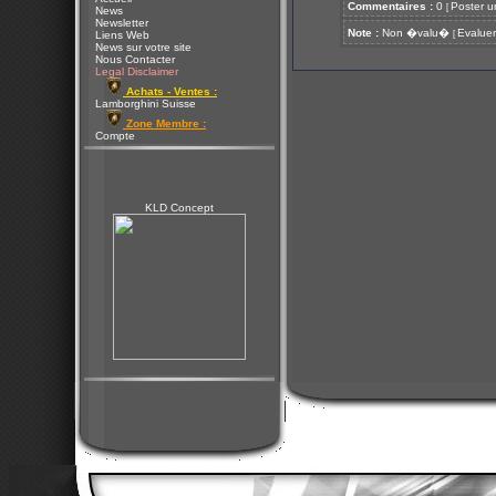
Commentaires :
0
Poster u
[
News
Newsletter
Note :
Non �valu�
Evaluer
[
Liens Web
News sur votre site
Nous Contacter
Legal Disclaimer
Achats - Ventes :
Lamborghini Suisse
Zone Membre :
Compte
KLD Concept