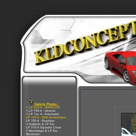
Galerie Photos :
> LP 610-4 - HURACAN
> LP 750-4 - Veneno
> LP 7xx -4 - Aventador
LP 720-4 - 50th Anniversario
LP 700-4 - Roadster
> Gallardo & LP 5xx
LP 570-4 Squadra Corse
> Murcielago & LP 6xx
Reventon