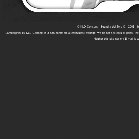
© KLD Concept - Squadra del Toro © - 2001 - In
Lamborghini by KLD Concept is a non-commercial enthusiast website, we do not sell cars or parts, th
Neither this site nor my E-mail is