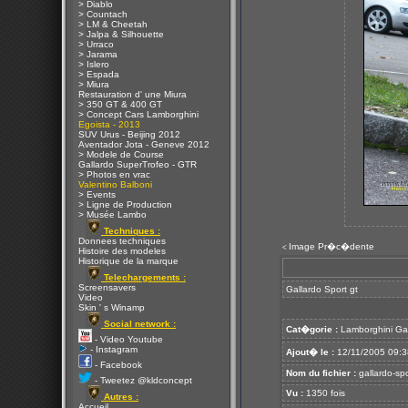
> Diablo
> Countach
> LM & Cheetah
> Jalpa & Silhouette
> Urraco
> Jarama
> Islero
> Espada
> Miura
Restauration d' une Miura
> 350 GT & 400 GT
> Concept Cars Lamborghini
Egoista - 2013
SUV Urus - Beijing 2012
Aventador Jota - Geneve 2012
> Modele de Course
Gallardo SuperTrofeo - GTR
> Photos en vrac
Valentino Balboni
> Events
> Ligne de Production
> Musée Lambo
Techniques :
Donnees techniques
Image Pr�c�dente
<
Histoire des modeles
Historique de la marque
Telechargements :
Screensavers
Gallardo Sport gt
Video
Skin ' s Winamp
Social network :
Cat�gorie :
Lamborghini Ga
- Video Youtube
- Instagram
Ajout� le :
12/11/2005 09:3
- Facebook
Nom du fichier :
gallardo-spor
- Tweetez @kldconcept
Vu :
1350 fois
Autres :
Accueil