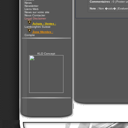
Commentaires :
0
Poster u
[
News
Newsletter
Note :
Non �valu�
Evaluer
[
Liens Web
News sur votre site
Nous Contacter
Legal Disclaimer
Achats - Ventes :
Lamborghini Suisse
Zone Membre :
Compte
KLD Concept