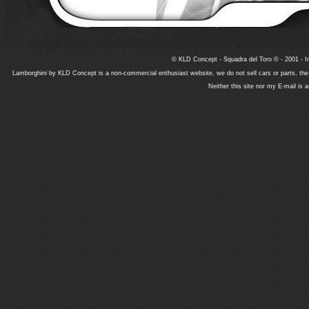
© KLD Concept - Squadra del Toro © - 2001 - In
Lamborghini by KLD Concept is a non-commercial enthusiast website, we do not sell cars or parts, th
Neither this site nor my E-mail is