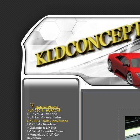
Galerie Photos :
> LP 610-4 - HURACAN
> LP 750-4 - Veneno
> LP 7xx -4 - Aventador
LP 720-4 - 50th Anniversario
LP 700-4 - Roadster
> Gallardo & LP 5xx
LP 570-4 Squadra Corse
> Murcielago & LP 6xx
Reventon