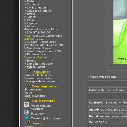
> Diablo
> Countach
> LM & Cheetah
> Jalpa & Silhouette
> Urraco
> Jarama
> Islero
> Espada
> Miura
Restauration d' une Miura
> 350 GT & 400 GT
> Concept Cars Lamborghini
Egoista - 2013
SUV Urus - Beijing 2012
Aventador Jota - Geneve 2012
> Modele de Course
Gallardo SuperTrofeo - GTR
> Photos en vrac
Valentino Balboni
> Events
> Ligne de Production
> Musée Lambo
Techniques :
Donnees techniques
Image Pr�c�dente
<
Histoire des modeles
Historique de la marque
Telechargements :
Screensavers
Gallardo SE - Verde Ithaca
Video
Skin ' s Winamp
Social network :
Cat�gorie :
Lamborghini Ga
- Video Youtube
- Instagram
Ajout� le :
27/09/2005 22:
- Facebook
Nom du fichier :
se-verde-ith
- Tweetez @kldconcept
Vu :
4660 fois
Autres :
Accueil