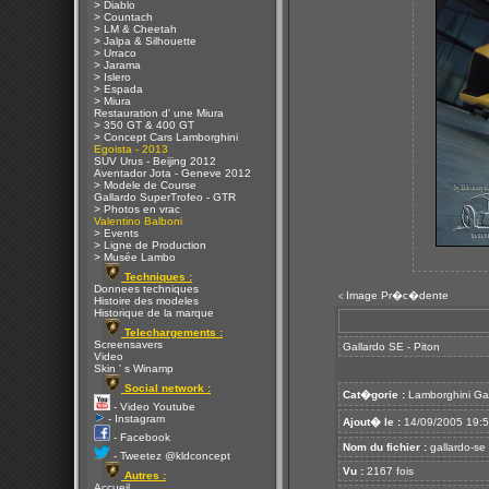
> Diablo
> Countach
> LM & Cheetah
> Jalpa & Silhouette
> Urraco
> Jarama
> Islero
> Espada
> Miura
Restauration d' une Miura
> 350 GT & 400 GT
> Concept Cars Lamborghini
Egoista - 2013
SUV Urus - Beijing 2012
Aventador Jota - Geneve 2012
> Modele de Course
Gallardo SuperTrofeo - GTR
> Photos en vrac
Valentino Balboni
> Events
> Ligne de Production
> Musée Lambo
Techniques :
Donnees techniques
Image Pr�c�dente
<
Histoire des modeles
Historique de la marque
Telechargements :
Screensavers
Gallardo SE - Piton
Video
Skin ' s Winamp
Social network :
Cat�gorie :
Lamborghini Ga
- Video Youtube
- Instagram
Ajout� le :
14/09/2005 19:
- Facebook
Nom du fichier :
gallardo-se 
- Tweetez @kldconcept
Vu :
2167 fois
Autres :
Accueil