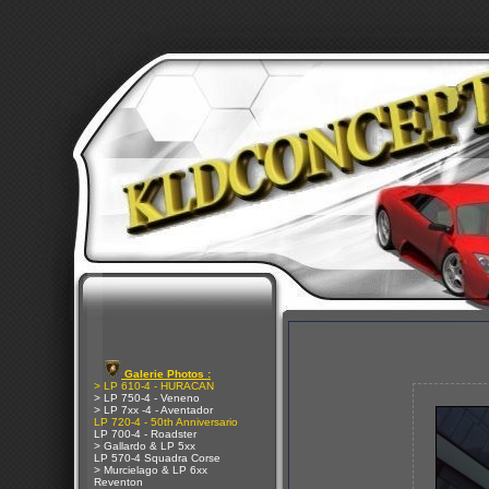
Galerie Photos :
> LP 610-4 - HURACAN
> LP 750-4 - Veneno
> LP 7xx -4 - Aventador
LP 720-4 - 50th Anniversario
LP 700-4 - Roadster
> Gallardo & LP 5xx
LP 570-4 Squadra Corse
> Murcielago & LP 6xx
Reventon