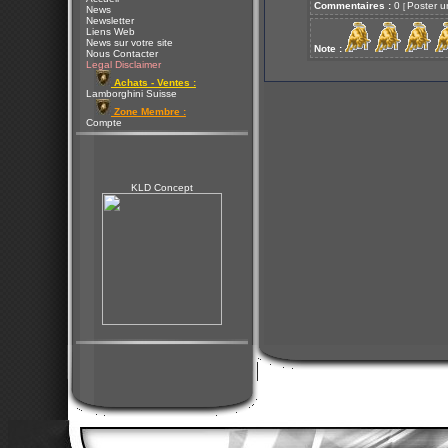
Commentaires :
0
Poster u
[
News
Newsletter
Liens Web
News sur votre site
Note :
Nous Contacter
Legal Disclaimer
Achats - Ventes :
Lamborghini Suisse
Zone Membre :
Compte
KLD Concept