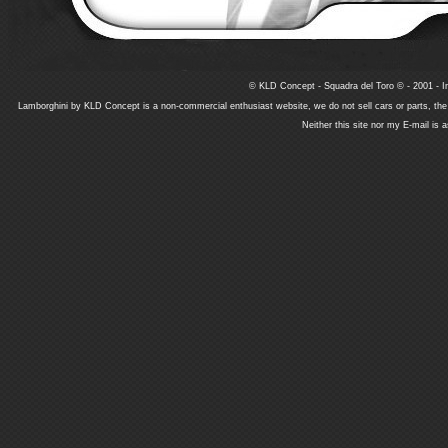
© KLD Concept - Squadra del Toro © - 2001 - In
Lamborghini by KLD Concept is a non-commercial enthusiast website, we do not sell cars or parts, th
Neither this site nor my E-mail is