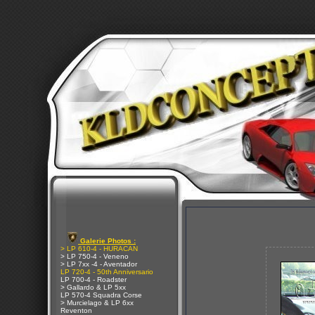
Galerie Photos :
> LP 610-4 - HURACAN
> LP 750-4 - Veneno
> LP 7xx -4 - Aventador
LP 720-4 - 50th Anniversario
LP 700-4 - Roadster
> Gallardo & LP 5xx
LP 570-4 Squadra Corse
> Murcielago & LP 6xx
Reventon