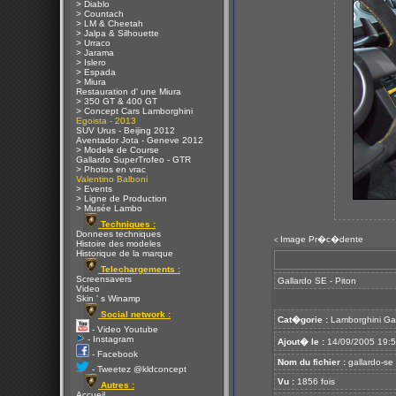
> Diablo
> Countach
> LM & Cheetah
> Jalpa & Silhouette
> Urraco
> Jarama
> Islero
> Espada
> Miura
Restauration d' une Miura
> 350 GT & 400 GT
> Concept Cars Lamborghini
Egoista - 2013
SUV Urus - Beijing 2012
Aventador Jota - Geneve 2012
> Modele de Course
Gallardo SuperTrofeo - GTR
> Photos en vrac
Valentino Balboni
> Events
> Ligne de Production
> Musée Lambo
Techniques :
Donnees techniques
Image Pr�c�dente
<
Histoire des modeles
Historique de la marque
Telechargements :
Screensavers
Gallardo SE - Piton
Video
Skin ' s Winamp
Social network :
Cat�gorie :
Lamborghini Ga
- Video Youtube
- Instagram
Ajout� le :
14/09/2005 19:
- Facebook
Nom du fichier :
gallardo-se 
- Tweetez @kldconcept
Vu :
1856 fois
Autres :
Accueil