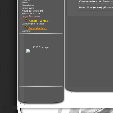
Commentaires :
0
Poster u
[
News
Newsletter
Note :
Non �valu�
Evaluer
[
Liens Web
News sur votre site
Nous Contacter
Legal Disclaimer
Achats - Ventes :
Lamborghini Suisse
Zone Membre :
Compte
KLD Concept