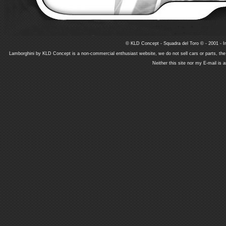
© KLD Concept - Squadra del Toro © - 2001 - In
Lamborghini by KLD Concept is a non-commercial enthusiast website, we do not sell cars or parts, th
Neither this site nor my E-mail is