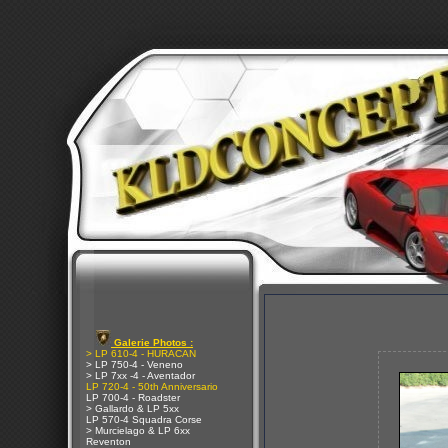
Galerie Photos :
> LP 610-4 - HURACAN
> LP 750-4 - Veneno
> LP 7xx -4 - Aventador
LP 720-4 - 50th Anniversario
LP 700-4 - Roadster
> Gallardo & LP 5xx
LP 570-4 Squadra Corse
> Murcielago & LP 6xx
Reventon