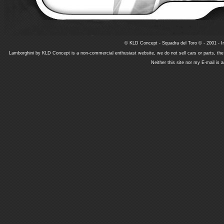
© KLD Concept - Squadra del Toro © - 2001 - In
Lamborghini by KLD Concept is a non-commercial enthusiast website, we do not sell cars or parts, th
Neither this site nor my E-mail is