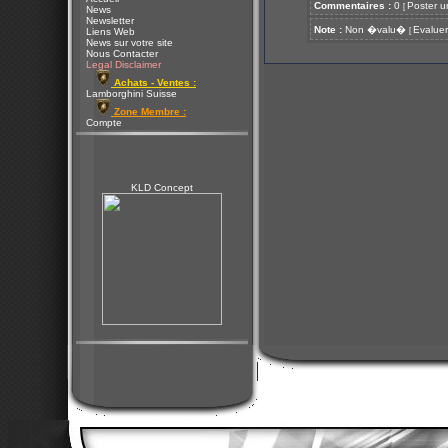
Commentaires :
0
Poster u
[
News
Newsletter
Note :
Non �valu�
Evaluer
[
Liens Web
News sur votre site
Nous Contacter
Legal Disclaimer
Achats - Ventes :
Lamborghini Suisse
Zone Membre :
Compte
KLD Concept