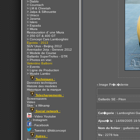
> Diablo
> Countach
> LM & Cheetah
> Jalpa & Silhouette
> Urraco
> Jarama
> Islero
> Espada
> Miura
Restauration d' une Miura
> 350 GT & 400 GT
> Concept Cars Lamborghini
Egoista - 2013
SUV Urus - Beijing 2012
Aventador Jota - Geneve 2012
> Modele de Course
Gallardo SuperTrofeo - GTR
> Photos en vrac
Valentino Balboni
> Events
> Ligne de Production
> Musée Lambo
Techniques :
Donnees techniques
Image Pr�c�dente
<
Histoire des modeles
Historique de la marque
Telechargements :
Screensavers
Gallardo SE - Piton
Video
Skin ' s Winamp
Social network :
Cat�gorie :
Lamborghini Ga
- Video Youtube
- Instagram
Ajout� le :
14/09/2005 19:
- Facebook
Nom du fichier :
gallardo-se 
- Tweetez @kldconcept
Vu :
2278 fois
Autres :
Accueil