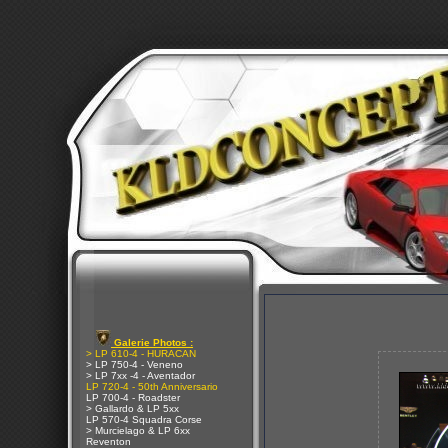
Galerie Photos :
> LP 610-4 - HURACAN
> LP 750-4 - Veneno
> LP 7xx -4 - Aventador
LP 720-4 - 50th Anniversario
LP 700-4 - Roadster
> Gallardo & LP 5xx
LP 570-4 Squadra Corse
> Murcielago & LP 6xx
Reventon