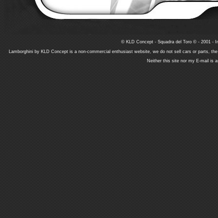
© KLD Concept - Squadra del Toro © - 2001 - In
Lamborghini by KLD Concept is a non-commercial enthusiast website, we do not sell cars or parts, th
Neither this site nor my E-mail is