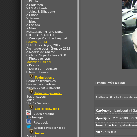
> Diablo
> Countach
> LM & Cheetah
> Jalpa & Silhouette
> Urraco
> Jarama
> Islero
> Espada
> Miura
Restauration d' une Miura
> 350 GT & 400 GT
> Concept Cars Lamborghini
Egoista - 2013
SUV Urus - Beijing 2012
Aventador Jota - Geneve 2012
> Modele de Course
Gallardo SuperTrofeo - GTR
> Photos en vrac
Valentino Balboni
> Events
> Ligne de Production
> Musée Lambo
Techniques :
Donnees techniques
Image Pr�c�dente
<
Histoire des modeles
Historique de la marque
Telechargements :
Screensavers
Gallardo SE - ballon-white - 
Video
Skin ' s Winamp
Social network :
Cat�gorie :
Lamborghini Ga
- Video Youtube
- Instagram
Ajout� le :
27/09/2005 22:
- Facebook
Nom du fichier :
gallardo-se-
- Tweetez @kldconcept
Vu :
2626 fois
Autres :
Accueil