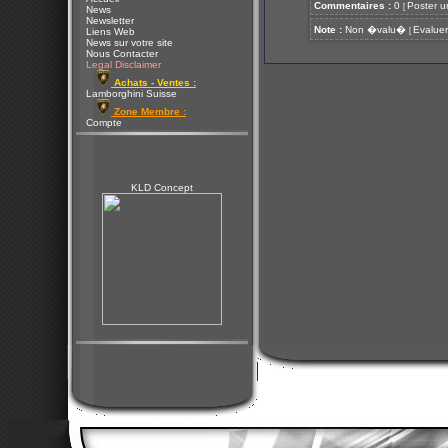
Commentaires :
0
Poster u
[
News
Newsletter
Note :
Non �valu�
Evaluer
[
Liens Web
News sur votre site
Nous Contacter
Legal Disclaimer
Achats - Ventes :
Lamborghini Suisse
Zone Membre :
Compte
KLD Concept