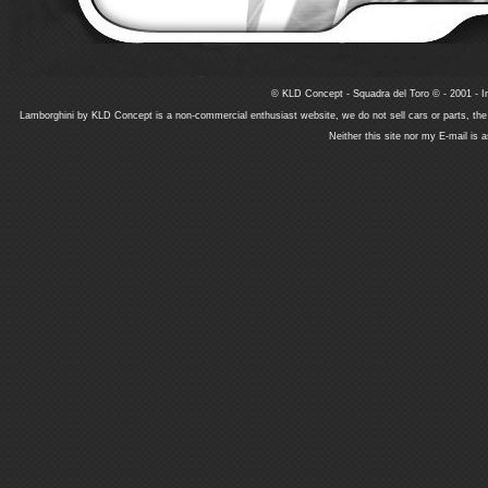
© KLD Concept - Squadra del Toro © - 2001 - In
Lamborghini by KLD Concept is a non-commercial enthusiast website, we do not sell cars or parts, th
Neither this site nor my E-mail is