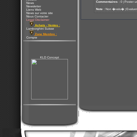
Commentaires :
0
Poster u
[
News
Newsletter
Note :
Non �valu�
Evaluer
[
Liens Web
News sur votre site
Nous Contacter
Legal Disclaimer
Achats - Ventes :
Lamborghini Suisse
Zone Membre :
Compte
KLD Concept