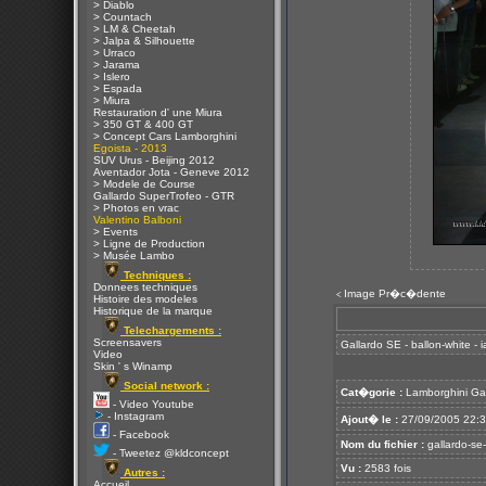
> Diablo
> Countach
> LM & Cheetah
> Jalpa & Silhouette
> Urraco
> Jarama
> Islero
> Espada
> Miura
Restauration d' une Miura
> 350 GT & 400 GT
> Concept Cars Lamborghini
Egoista - 2013
SUV Urus - Beijing 2012
Aventador Jota - Geneve 2012
> Modele de Course
Gallardo SuperTrofeo - GTR
> Photos en vrac
Valentino Balboni
> Events
> Ligne de Production
> Musée Lambo
Techniques :
Donnees techniques
Image Pr�c�dente
<
Histoire des modeles
Historique de la marque
Telechargements :
Screensavers
Gallardo SE - ballon-white - 
Video
Skin ' s Winamp
Social network :
Cat�gorie :
Lamborghini Ga
- Video Youtube
- Instagram
Ajout� le :
27/09/2005 22:
- Facebook
Nom du fichier :
gallardo-se-
- Tweetez @kldconcept
Vu :
2583 fois
Autres :
Accueil