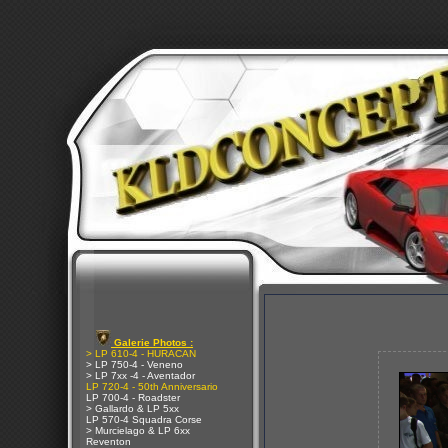
Galerie Photos :
> LP 610-4 - HURACAN
> LP 750-4 - Veneno
> LP 7xx -4 - Aventador
LP 720-4 - 50th Anniversario
LP 700-4 - Roadster
> Gallardo & LP 5xx
LP 570-4 Squadra Corse
> Murcielago & LP 6xx
Reventon