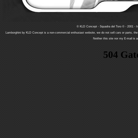
© KLD Concept - Squadra del Toro © - 2001 - In
Lamborghini by KLD Concept is a non-commercial enthusiast website, we do not sell cars or parts, th
Neither this site nor my E-mail is