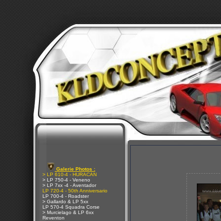
Galerie Photos :
> LP 610-4 - HURACAN
> LP 750-4 - Veneno
> LP 7xx -4 - Aventador
LP 720-4 - 50th Anniversario
LP 700-4 - Roadster
> Gallardo & LP 5xx
LP 570-4 Squadra Corse
> Murcielago & LP 6xx
Reventon