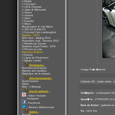
> Diablo
> Countach
> LM & Cheetah
> Jalpa & Silhouette
> Urraco
> Jarama
> Islero
> Espada
> Miura
Restauration d' une Miura
> 350 GT & 400 GT
> Concept Cars Lamborghini
Egoista - 2013
SUV Urus - Beijing 2012
Aventador Jota - Geneve 2012
> Modele de Course
Gallardo SuperTrofeo - GTR
> Photos en vrac
Valentino Balboni
> Events
> Ligne de Production
> Musée Lambo
Techniques :
Donnees techniques
Image Pr�c�dente
<
Histoire des modeles
Historique de la marque
Telechargements :
Screensavers
Gallardo SE - ballon-white - 
Video
Skin ' s Winamp
Social network :
Cat�gorie :
Lamborghini Ga
- Video Youtube
- Instagram
Ajout� le :
27/09/2005 22:
- Facebook
Nom du fichier :
gallardo-se-
- Tweetez @kldconcept
Vu :
1911 fois
Autres :
Accueil