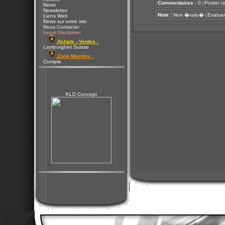
Commentaires :
0
Poster u
[
News
Newsletter
Note :
Non �valu�
Evaluer
[
Liens Web
News sur votre site
Nous Contacter
Legal Disclaimer
Achats - Ventes :
Lamborghini Suisse
Zone Membre :
Compte
KLD Concept