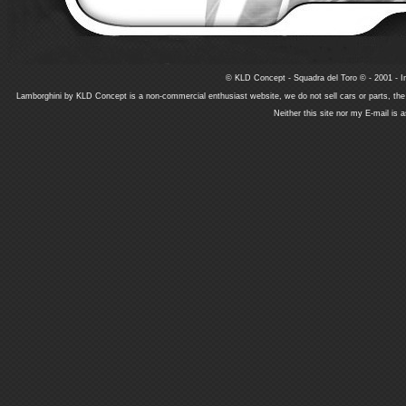
© KLD Concept - Squadra del Toro © - 2001 - In
Lamborghini by KLD Concept is a non-commercial enthusiast website, we do not sell cars or parts, th
Neither this site nor my E-mail is