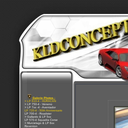
Galerie Photos :
> LP 610-4 - HURACAN
> LP 750-4 - Veneno
> LP 7xx -4 - Aventador
LP 720-4 - 50th Anniversario
LP 700-4 - Roadster
> Gallardo & LP 5xx
LP 570-4 Squadra Corse
> Murcielago & LP 6xx
Reventon