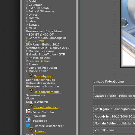
> Diablo
> Countach
> LM & Cheetah
> Jalpa & Silhouette
> Urraco
> Jarama
> Islero
> Espada
> Miura
Restauration d' une Miura
> 350 GT & 400 GT
> Concept Cars Lamborghini
Egoista - 2013
SUV Urus - Beijing 2012
Aventador Jota - Geneve 2012
> Modele de Course
Gallardo SuperTrofeo - GTR
> Photos en vrac
Valentino Balboni
> Events
> Ligne de Production
> Musée Lambo
Techniques :
Donnees techniques
Image Pr�c�dente
<
Histoire des modeles
Historique de la marque
Telechargements :
Screensavers
Gallardo Polizia - Police de
Video
Skin ' s Winamp
Social network :
Cat�gorie :
Lamborghini Ga
- Video Youtube
- Instagram
Ajout� le :
26/12/2006 10:
- Facebook
Nom du fichier :
polizia-lamb
- Tweetez @kldconcept
Vu :
1889 fois
Autres :
Accueil