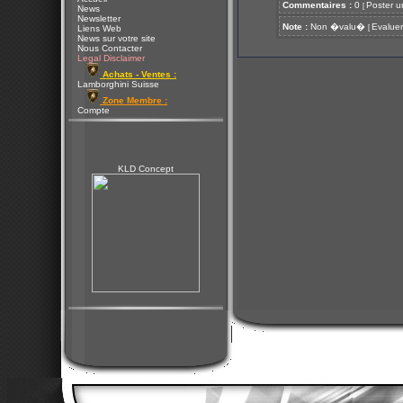
Commentaires :
0
Poster u
[
News
Newsletter
Note :
Non �valu�
Evaluer
[
Liens Web
News sur votre site
Nous Contacter
Legal Disclaimer
Achats - Ventes :
Lamborghini Suisse
Zone Membre :
Compte
KLD Concept