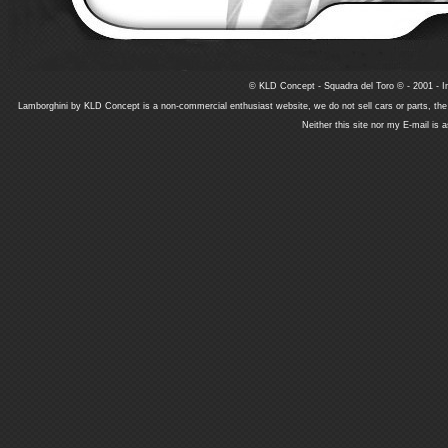
© KLD Concept - Squadra del Toro © - 2001 - In
Lamborghini by KLD Concept is a non-commercial enthusiast website, we do not sell cars or parts, th
Neither this site nor my E-mail is