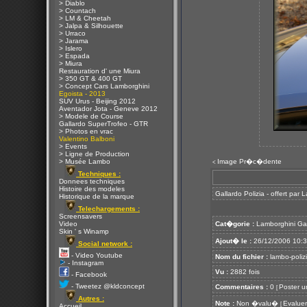
> Diablo
> Countach
> LM & Cheetah
> Jalpa & Silhouette
> Urraco
> Jarama
> Islero
> Espada
> Miura
Restauration d' une Miura
> 350 GT & 400 GT
> Concept Cars Lamborghini
Egoista - 2013
SUV Urus - Beijing 2012
Aventador Jota - Geneve 2012
> Modele de Course
Gallardo SuperTrofeo - GTR
> Photos en vrac
Valentino Balboni
> Events
> Ligne de Production
> Musée Lambo
Image Pr�c�dente
<
Techniques :
Donnees techniques
Histoire des modeles
Gallardo Polizia - offert par
Historique de la marque
Telechargements :
Screensavers
Video
Cat�gorie :
Lamborghini Ga
Skin ' s Winamp
Ajout� le :
26/12/2006 10:
Social network :
- Video Youtube
Nom du fichier :
lambo-polizi
- Instagram
Vu :
2882 fois
- Facebook
- Tweetez @kldconcept
Commentaires :
0
Poster u
[
Autres :
Note :
Non �valu�
Evaluer
[
Accueil