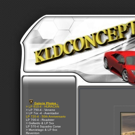
Galerie Photos :
> LP 610-4 - HURACAN
> LP 750-4 - Veneno
> LP 7xx -4 - Aventador
LP 720-4 - 50th Anniversario
LP 700-4 - Roadster
> Gallardo & LP 5xx
LP 570-4 Squadra Corse
> Murcielago & LP 6xx
Reventon