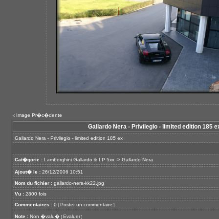
Image Pr�c�dente
<
Gallardo Nera - Privilegio - limited edition 185 e
Gallardo Nera - Privilegio - limited edition 185 ex
Cat�gorie :
Lamborghini Gallardo & LP 5xx
->
Gallardo Nera
Ajout� le :
26/12/2006 10:51
Nom du fichier :
gallardo-nera-kk22.jpg
Vu :
2800 fois
Commentaires :
0
Poster un commentaire
[
]
Note :
Non �valu�
Evaluer
[
]