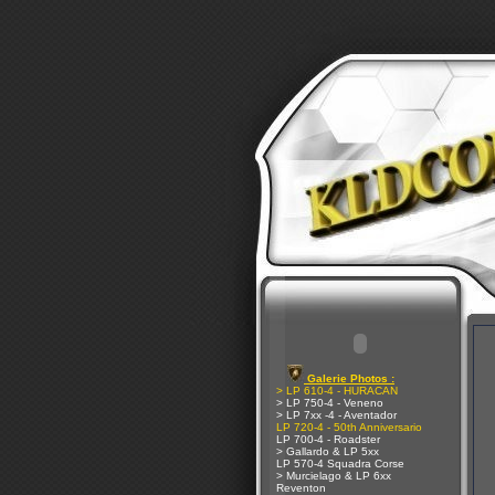
Galerie Photos :
> LP 610-4 - HURACAN
> LP 750-4 - Veneno
> LP 7xx -4 - Aventador
LP 720-4 - 50th Anniversario
LP 700-4 - Roadster
> Gallardo & LP 5xx
LP 570-4 Squadra Corse
> Murcielago & LP 6xx
Reventon