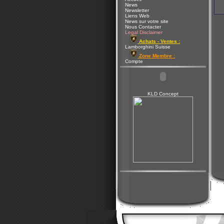
News
Newsletter
Liens Web
News sur votre site
Nous Contacter
Legal Disclaimer
Achats - Ventes :
Lamborghini Suisse
Zone Membre :
Compte
KLD Concept