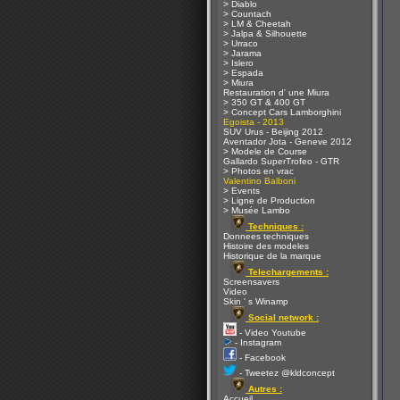
> Diablo
> Countach
> LM & Cheetah
> Jalpa & Silhouette
> Urraco
> Jarama
> Islero
> Espada
> Miura
Restauration d' une Miura
> 350 GT & 400 GT
> Concept Cars Lamborghini
Egoista - 2013
SUV Urus - Beijing 2012
Aventador Jota - Geneve 2012
> Modele de Course
Gallardo SuperTrofeo - GTR
> Photos en vrac
Valentino Balboni
> Events
> Ligne de Production
> Musée Lambo
Techniques :
Donnees techniques
Histoire des modeles
Historique de la marque
Telechargements :
Screensavers
Video
Skin ' s Winamp
Social network :
- Video Youtube
- Instagram
- Facebook
- Tweetez @kldconcept
Autres :
Accueil