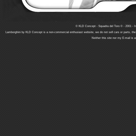
© KLD Concept - Squadra del Toro © - 2001 - In
Lamborghini by KLD Concept is a non-commercial enthusiast website, we do not sell cars or parts, th
Neither this site nor my E-mail is