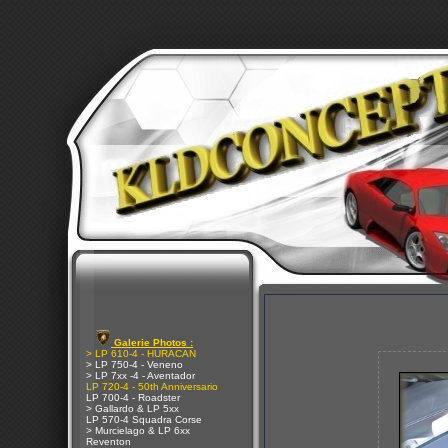
Galerie Photos :
> LP 610-4 - HURACAN
> LP 750-4 - Veneno
> LP 7xx -4 - Aventador
LP 720-4 - 50th Anniversario
LP 700-4 - Roadster
> Gallardo & LP 5xx
LP 570-4 Squadra Corse
> Murcielago & LP 6xx
Reventon