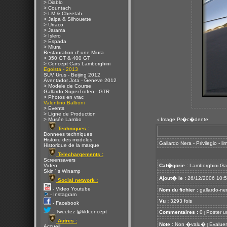
> Diablo
> Countach
> LM & Cheetah
> Jalpa & Silhouette
> Urraco
> Jarama
> Islero
> Espada
> Miura
Restauration d' une Miura
> 350 GT & 400 GT
> Concept Cars Lamborghini
Egoista - 2013
SUV Urus - Beijing 2012
Aventador Jota - Geneve 2012
> Modele de Course
Gallardo SuperTrofeo - GTR
> Photos en vrac
Valentino Balboni
> Events
> Ligne de Production
> Musée Lambo
Image Pr�c�dente
<
Techniques :
Donnees techniques
Histoire des modeles
Gallardo Nera - Privilegio - l
Historique de la marque
Telechargements :
Screensavers
Video
Cat�gorie :
Lamborghini Ga
Skin ' s Winamp
Ajout� le :
26/12/2006 10:
Social network :
- Video Youtube
Nom du fichier :
gallardo-ne
- Instagram
Vu :
3293 fois
- Facebook
- Tweetez @kldconcept
Commentaires :
0
Poster u
[
Autres :
Note :
Non �valu�
Evaluer
[
Accueil