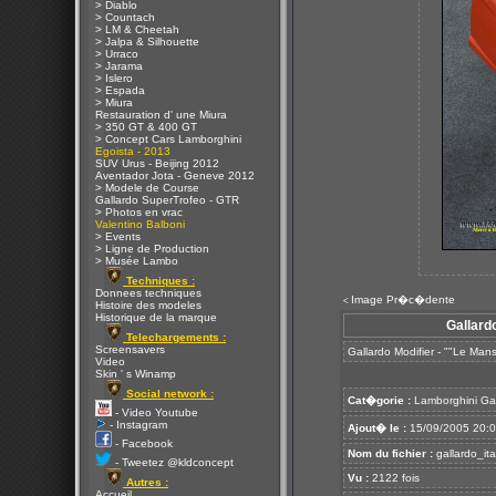
> Diablo
> Countach
> LM & Cheetah
> Jalpa & Silhouette
> Urraco
> Jarama
> Islero
> Espada
> Miura
Restauration d' une Miura
> 350 GT & 400 GT
> Concept Cars Lamborghini
Egoista - 2013
SUV Urus - Beijing 2012
Aventador Jota - Geneve 2012
> Modele de Course
Gallardo SuperTrofeo - GTR
> Photos en vrac
Valentino Balboni
> Events
> Ligne de Production
> Musée Lambo
Techniques :
Donnees techniques
Image Pr�c�dente
<
Histoire des modeles
Historique de la marque
Gallard
Telechargements :
Screensavers
Gallardo Modifier - ""Le Man
Video
Skin ' s Winamp
Social network :
Cat�gorie :
Lamborghini Ga
- Video Youtube
- Instagram
Ajout� le :
15/09/2005 20:
- Facebook
Nom du fichier :
gallardo_ita
- Tweetez @kldconcept
Vu :
2122 fois
Autres :
Accueil