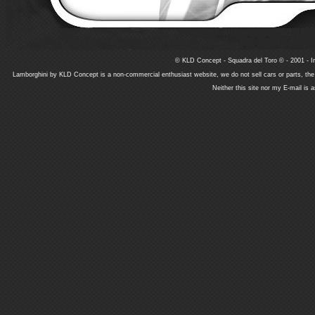
© KLD Concept - Squadra del Toro © - 2001 - In
Lamborghini by KLD Concept is a non-commercial enthusiast website, we do not sell cars or parts, th
Neither this site nor my E-mail is