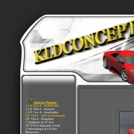
Galerie Photos :
> LP 610-4 - HURACAN
> LP 750-4 - Veneno
> LP 7xx -4 - Aventador
LP 720-4 - 50th Anniversario
LP 700-4 - Roadster
> Gallardo & LP 5xx
LP 570-4 Squadra Corse
> Murcielago & LP 6xx
Reventon