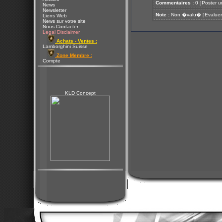
Commentaires :
0
Poster u
[
News
Newsletter
Note :
Non �valu�
Evaluer
[
Liens Web
News sur votre site
Nous Contacter
Legal Disclaimer
Achats - Ventes :
Lamborghini Suisse
Zone Membre :
Compte
KLD Concept