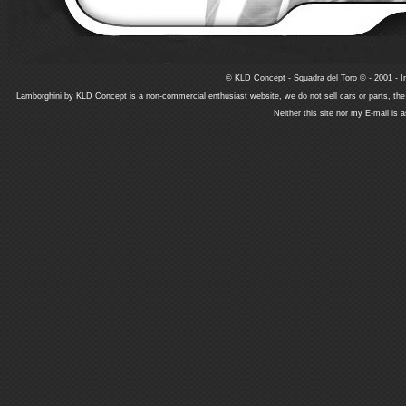
© KLD Concept - Squadra del Toro © - 2001 - In
Lamborghini by KLD Concept is a non-commercial enthusiast website, we do not sell cars or parts, th
Neither this site nor my E-mail is