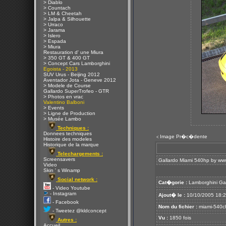
> Diablo
> Countach
> LM & Cheetah
> Jalpa & Silhouette
> Urraco
> Jarama
> Islero
> Espada
> Miura
Restauration d' une Miura
> 350 GT & 400 GT
> Concept Cars Lamborghini
Egoista - 2013
SUV Urus - Beijing 2012
Aventador Jota - Geneve 2012
> Modele de Course
Gallardo SuperTrofeo - GTR
> Photos en vrac
Valentino Balboni
> Events
> Ligne de Production
> Musée Lambo
Techniques :
Donnees techniques
Image Pr�c�dente
<
Histoire des modeles
Historique de la marque
Telechargements :
Screensavers
Gallardo Miami 540hp by
www
Video
Skin ' s Winamp
Social network :
Cat�gorie :
Lamborghini Ga
- Video Youtube
- Instagram
Ajout� le :
10/10/2005 18:
- Facebook
Nom du fichier :
miami-540ch
- Tweetez @kldconcept
Vu :
1850 fois
Autres :
Accueil