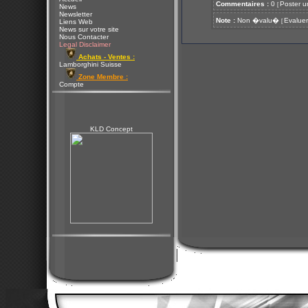
Commentaires :
0
Poster u
[
News
Newsletter
Note :
Non �valu�
Evaluer
[
Liens Web
News sur votre site
Nous Contacter
Legal Disclaimer
Achats - Ventes :
Lamborghini Suisse
Zone Membre :
Compte
KLD Concept