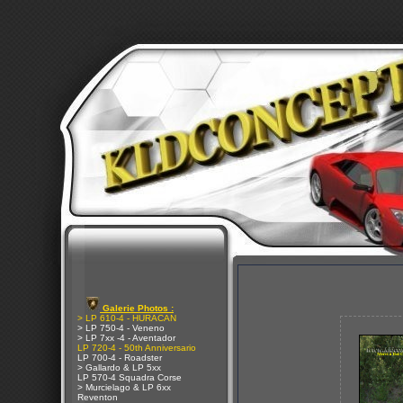
Galerie Photos :
> LP 610-4 - HURACAN
> LP 750-4 - Veneno
> LP 7xx -4 - Aventador
LP 720-4 - 50th Anniversario
LP 700-4 - Roadster
> Gallardo & LP 5xx
LP 570-4 Squadra Corse
> Murcielago & LP 6xx
Reventon