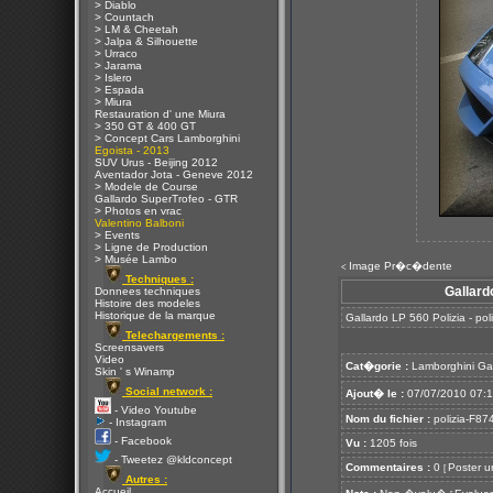
> Diablo
> Countach
> LM & Cheetah
> Jalpa & Silhouette
> Urraco
> Jarama
> Islero
> Espada
> Miura
Restauration d' une Miura
> 350 GT & 400 GT
> Concept Cars Lamborghini
Egoista - 2013
SUV Urus - Beijing 2012
Aventador Jota - Geneve 2012
> Modele de Course
Gallardo SuperTrofeo - GTR
> Photos en vrac
Valentino Balboni
> Events
> Ligne de Production
> Musée Lambo
Image Pr�c�dente
<
Techniques :
Gallard
Donnees techniques
Histoire des modeles
Historique de la marque
Gallardo LP 560 Polizia - po
Telechargements :
Screensavers
Video
Cat�gorie :
Lamborghini Ga
Skin ' s Winamp
Social network :
Ajout� le :
07/07/2010 07:
- Video Youtube
Nom du fichier :
polizia-F874
- Instagram
- Facebook
Vu :
1205 fois
- Tweetez @kldconcept
Commentaires :
0
Poster u
[
Autres :
Accueil