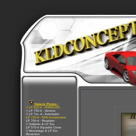
Galerie Photos :
> LP 610-4 - HURACAN
> LP 750-4 - Veneno
> LP 7xx -4 - Aventador
LP 720-4 - 50th Anniversario
LP 700-4 - Roadster
> Gallardo & LP 5xx
LP 570-4 Squadra Corse
> Murcielago & LP 6xx
Reventon