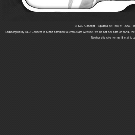
© KLD Concept - Squadra del Toro © - 2001 - In
Lamborghini by KLD Concept is a non-commercial enthusiast website, we do not sell cars or parts, th
Neither this site nor my E-mail is