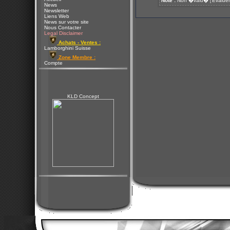
Note :
Non �valu�
Evaluer
[
News
Newsletter
Liens Web
News sur votre site
Nous Contacter
Legal Disclaimer
Achats - Ventes :
Lamborghini Suisse
Zone Membre :
Compte
KLD Concept