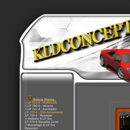
Galerie Photos :
> LP 610-4 - HURACAN
> LP 750-4 - Veneno
> LP 7xx -4 - Aventador
LP 720-4 - 50th Anniversario
LP 700-4 - Roadster
> Gallardo & LP 5xx
LP 570-4 Squadra Corse
> Murcielago & LP 6xx
Reventon