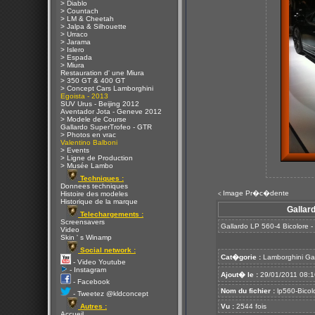
> Diablo
> Countach
> LM & Cheetah
> Jalpa & Silhouette
> Urraco
> Jarama
> Islero
> Espada
> Miura
Restauration d' une Miura
> 350 GT & 400 GT
> Concept Cars Lamborghini
Egoista - 2013
SUV Urus - Beijing 2012
Aventador Jota - Geneve 2012
> Modele de Course
Gallardo SuperTrofeo - GTR
> Photos en vrac
Valentino Balboni
> Events
> Ligne de Production
> Musée Lambo
Techniques :
Donnees techniques
Image Pr�c�dente
Histoire des modeles
<
Historique de la marque
Gallar
Telechargements :
Screensavers
Gallardo LP 560-4 Bicolore -
Video
Skin ' s Winamp
Social network :
Cat�gorie :
Lamborghini Ga
- Video Youtube
- Instagram
Ajout� le :
29/01/2011 08:1
- Facebook
Nom du fichier :
lp560-Bicol
- Tweetez @kldconcept
Autres :
Vu :
2544 fois
Accueil