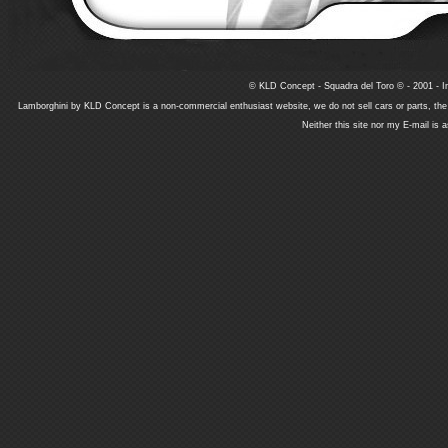
© KLD Concept - Squadra del Toro © - 2001 - In
Lamborghini by KLD Concept is a non-commercial enthusiast website, we do not sell cars or parts, th
Neither this site nor my E-mail is