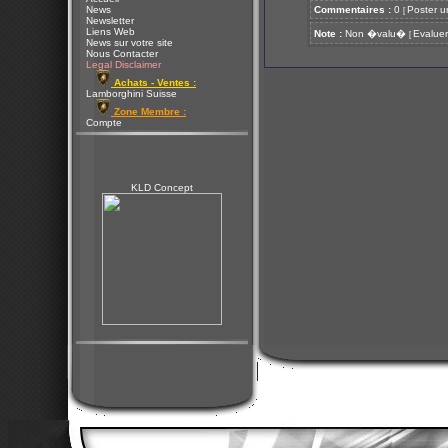
News
Commentaires :
0
Poster u
[
Newsletter
Liens Web
Note :
Non �valu�
Evaluer
[
News sur votre site
Nous Contacter
Legal Disclaimer
Achats - Ventes :
Lamborghini Suisse
Zone Membre :
Compte
KLD Concept