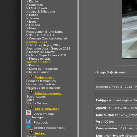
> Diablo
> Countach
> LM & Cheetah
> Jalpa & Silhouette
> Urraco
> Jarama
> Islero
> Espada
> Miura
Restauration d' une Miura
> 350 GT & 400 GT
> Concept Cars Lamborghini
Egoista - 2013
SUV Urus - Beijing 2012
Aventador Jota - Geneve 2012
> Modele de Course
Gallardo SuperTrofeo - GTR
> Photos en vrac
Valentino Balboni
> Events
> Ligne de Production
> Musée Lambo
Image Pr�c�dente
<
Techniques :
Donnees techniques
Histoire des modeles
Gallardo LP 560-4 - 2012 - 
Historique de la marque
Telechargements :
Screensavers
Video
Cat�gorie :
Lamborghini Ga
Skin ' s Winamp
Ajout� le :
19/10/2012 10:
Social network :
- Video Youtube
Nom du fichier :
VAG_preview
- Instagram
Vu :
490 fois
- Facebook
- Tweetez @kldconcept
Commentaires :
0
Poster u
[
Autres :
Note :
Non �valu�
Evaluer
[
Accueil