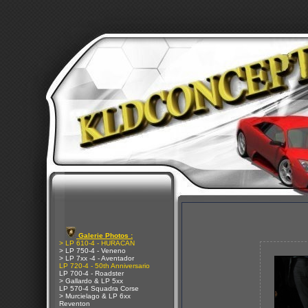
Galerie Photos :
> LP 610-4 - HURACAN
> LP 750-4 - Veneno
> LP 7xx -4 - Aventador
LP 720-4 - 50th Anniversario
LP 700-4 - Roadster
> Gallardo & LP 5xx
LP 570-4 Squadra Corse
> Murcielago & LP 6xx
Reventon