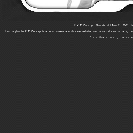
© KLD Concept - Squadra del Toro © - 2001 - In
Lamborghini by KLD Concept is a non-commercial enthusiast website, we do not sell cars or parts, th
Neither this site nor my E-mail is