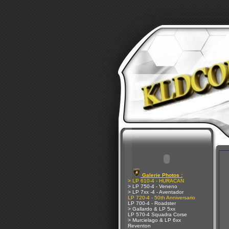
Galerie Photos :
> LP 610-4 - HURACAN
> LP 750-4 - Veneno
> LP 7xx -4 - Aventador
LP 720-4 - 50th Anniversario
LP 700-4 - Roadster
> Gallardo & LP 5xx
LP 570-4 Squadra Corse
> Murcielago & LP 6xx
Reventon