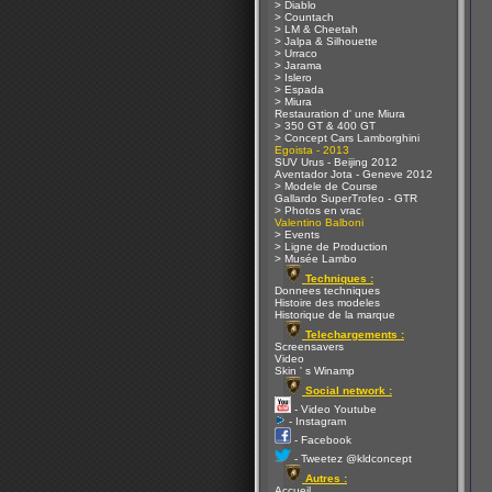
> Diablo
> Countach
> LM & Cheetah
> Jalpa & Silhouette
> Urraco
> Jarama
> Islero
> Espada
> Miura
Restauration d' une Miura
> 350 GT & 400 GT
> Concept Cars Lamborghini
Egoista - 2013
SUV Urus - Beijing 2012
Aventador Jota - Geneve 2012
> Modele de Course
Gallardo SuperTrofeo - GTR
> Photos en vrac
Valentino Balboni
> Events
> Ligne de Production
> Musée Lambo
Techniques :
Donnees techniques
Histoire des modeles
Historique de la marque
Telechargements :
Screensavers
Video
Skin ' s Winamp
Social network :
- Video Youtube
- Instagram
- Facebook
- Tweetez @kldconcept
Autres :
Accueil