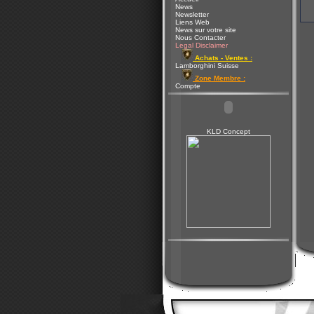
News
Newsletter
Liens Web
News sur votre site
Nous Contacter
Legal Disclaimer
Achats - Ventes :
Lamborghini Suisse
Zone Membre :
Compte
KLD Concept