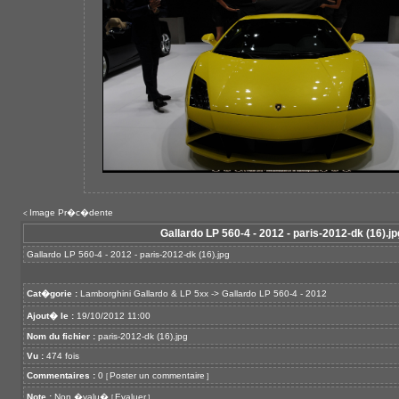
Image Pr�c�dente
<
Gallardo LP 560-4 - 2012 - paris-2012-dk (16).jp
Gallardo LP 560-4 - 2012 - paris-2012-dk (16).jpg
Cat�gorie :
Lamborghini Gallardo & LP 5xx
->
Gallardo LP 560-4 - 2012
Ajout� le :
19/10/2012 11:00
Nom du fichier :
paris-2012-dk (16).jpg
Vu :
474 fois
Commentaires :
0
Poster un commentaire
[
]
Note :
Non �valu�
Evaluer
[
]