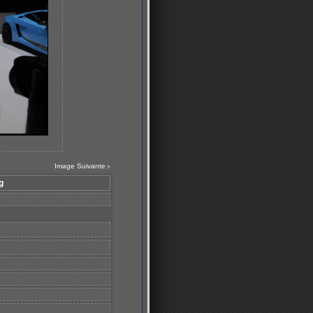
Image Suivante
>
g