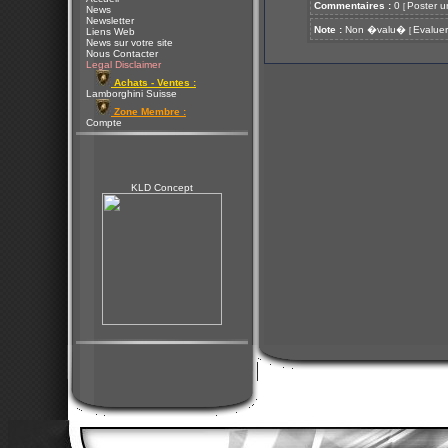
Commentaires :
0
Poster u
[
News
Newsletter
Note :
Non �valu�
Evaluer
[
Liens Web
News sur votre site
Nous Contacter
Legal Disclaimer
Achats - Ventes :
Lamborghini Suisse
Zone Membre :
Compte
KLD Concept