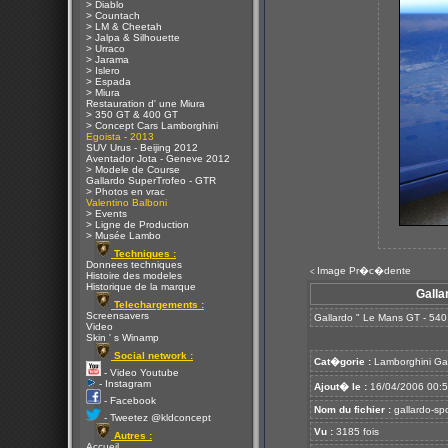
> Diablo
> Countach
> LM & Cheetah
> Jalpa & Silhouette
> Urraco
> Jarama
> Islero
> Espada
> Miura
Restauration d' une Miura
> 350 GT & 400 GT
> Concept Cars Lamborghini
Egoista - 2013
SUV Urus - Beijing 2012
Aventador Jota - Geneve 2012
> Modele de Course
Gallardo SuperTrofeo - GTR
> Photos en vrac
Valentino Balboni
> Events
> Ligne de Production
> Musée Lambo
Techniques :
Donnees techniques
Image Pr�c�dente
<
Histoire des modeles
Historique de la marque
Galla
Telechargements :
Screensavers
Gallardo " Le Mans GT - 540
Video
Skin ' s Winamp
Social network :
Cat�gorie :
Lamborghini Ga
- Video Youtube
- Instagram
Ajout� le :
16/04/2006 00:
- Facebook
Nom du fichier :
gallardo-sp
- Tweetez @kldconcept
Vu :
3185 fois
Autres :
Accueil