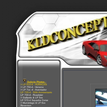
Galerie Photos :
> LP 610-4 - HURACAN
> LP 750-4 - Veneno
> LP 7xx -4 - Aventador
LP 720-4 - 50th Anniversario
LP 700-4 - Roadster
> Gallardo & LP 5xx
LP 570-4 Squadra Corse
> Murcielago & LP 6xx
Reventon