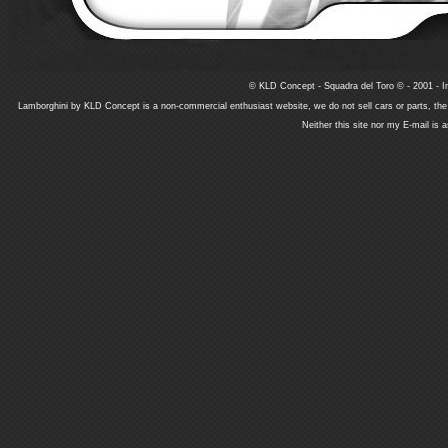
© KLD Concept - Squadra del Toro © - 2001 - In
Lamborghini by KLD Concept is a non-commercial enthusiast website, we do not sell cars or parts, th
Neither this site nor my E-mail is