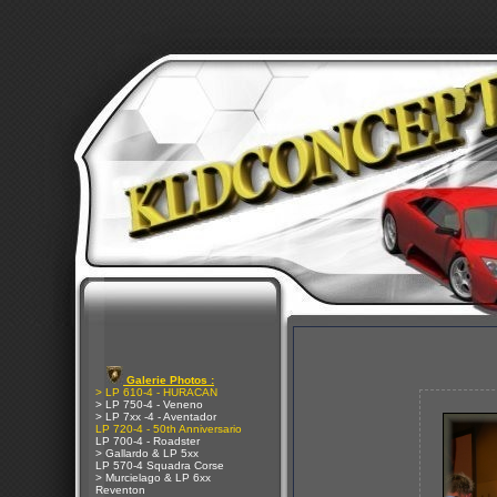
Galerie Photos :
> LP 610-4 - HURACAN
> LP 750-4 - Veneno
> LP 7xx -4 - Aventador
LP 720-4 - 50th Anniversario
LP 700-4 - Roadster
> Gallardo & LP 5xx
LP 570-4 Squadra Corse
> Murcielago & LP 6xx
Reventon