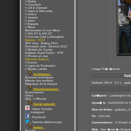
> Diablo
> Countach
> LM & Cheetah
> Jalpa & Silhouette
> Urraco
> Jarama
> Islero
> Espada
> Miura
Restauration d' une Miura
> 350 GT & 400 GT
> Concept Cars Lamborghini
Egoista - 2013
SUV Urus - Beijing 2012
Aventador Jota - Geneve 2012
> Modele de Course
Gallardo SuperTrofeo - GTR
> Photos en vrac
Valentino Balboni
> Events
> Ligne de Production
> Musée Lambo
Image Pr�c�dente
<
Techniques :
Gall
Donnees techniques
Histoire des modeles
Gallardo 560-4 - 5.2 L - gal
Historique de la marque
Telechargements :
Screensavers
Video
Cat�gorie :
Lamborghini Ga
Skin ' s Winamp
Ajout� le :
04/03/2008 01:
Social network :
- Video Youtube
Nom du fichier :
gallardo_LP
- Instagram
Vu :
1114 fois
- Facebook
- Tweetez @kldconcept
Commentaires :
0
Poster u
[
Autres :
Note :
Non �valu�
Evaluer
[
Accueil