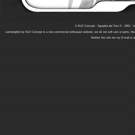
© KLD Concept - Squadra del Toro © - 2001 - In
Lamborghini by KLD Concept is a non-commercial enthusiast website, we do not sell cars or parts, th
Neither this site nor my E-mail is