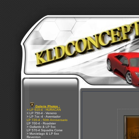
Galerie Photos :
> LP 610-4 - HURACAN
> LP 750-4 - Veneno
> LP 7xx -4 - Aventador
LP 720-4 - 50th Anniversario
LP 700-4 - Roadster
> Gallardo & LP 5xx
LP 570-4 Squadra Corse
> Murcielago & LP 6xx
Reventon