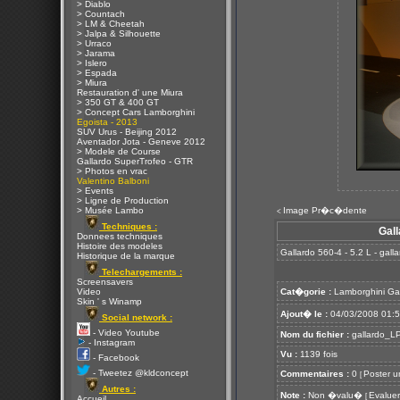
> Diablo
> Countach
> LM & Cheetah
> Jalpa & Silhouette
> Urraco
> Jarama
> Islero
> Espada
> Miura
Restauration d' une Miura
> 350 GT & 400 GT
> Concept Cars Lamborghini
Egoista - 2013
SUV Urus - Beijing 2012
Aventador Jota - Geneve 2012
> Modele de Course
Gallardo SuperTrofeo - GTR
> Photos en vrac
Valentino Balboni
> Events
> Ligne de Production
> Musée Lambo
Image Pr�c�dente
<
Techniques :
Gall
Donnees techniques
Histoire des modeles
Gallardo 560-4 - 5.2 L - gal
Historique de la marque
Telechargements :
Screensavers
Video
Cat�gorie :
Lamborghini Ga
Skin ' s Winamp
Ajout� le :
04/03/2008 01:
Social network :
- Video Youtube
Nom du fichier :
gallardo_LP
- Instagram
Vu :
1139 fois
- Facebook
- Tweetez @kldconcept
Commentaires :
0
Poster u
[
Autres :
Note :
Non �valu�
Evaluer
[
Accueil