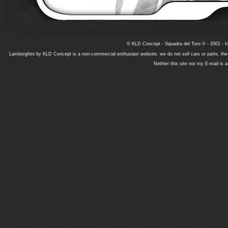
© KLD Concept - Squadra del Toro © - 2001 - In
Lamborghini by KLD Concept is a non-commercial enthusiast website, we do not sell cars or parts, th
Neither this site nor my E-mail is