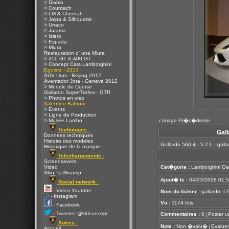
> Diablo
> Countach
> LM & Cheetah
> Jalpa & Silhouette
> Urraco
> Jarama
> Islero
> Espada
> Miura
Restauration d' une Miura
> 350 GT & 400 GT
> Concept Cars Lamborghini
Egoista - 2013
SUV Urus - Beijing 2012
Aventador Jota - Geneve 2012
> Modele de Course
Gallardo SuperTrofeo - GTR
> Photos en vrac
Valentino Balboni
> Events
> Ligne de Production
> Musée Lambo
Image Pr�c�dente
<
Techniques :
Gall
Donnees techniques
Histoire des modeles
Gallardo 560-4 - 5.2 L - gal
Historique de la marque
Telechargements :
Screensavers
Video
Cat�gorie :
Lamborghini Ga
Skin ' s Winamp
Ajout� le :
04/03/2008 01:
Social network :
- Video Youtube
Nom du fichier :
gallardo_LP
- Instagram
Vu :
1174 fois
- Facebook
- Tweetez @kldconcept
Commentaires :
0
Poster u
[
Autres :
Note :
Non �valu�
Evaluer
[
Accueil