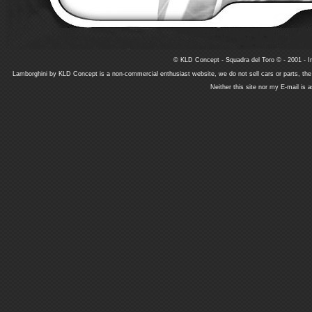
© KLD Concept - Squadra del Toro © - 2001 - In
Lamborghini by KLD Concept is a non-commercial enthusiast website, we do not sell cars or parts, th
Neither this site nor my E-mail is