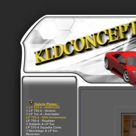
Galerie Photos :
> LP 610-4 - HURACAN
> LP 750-4 - Veneno
> LP 7xx -4 - Aventador
LP 720-4 - 50th Anniversario
LP 700-4 - Roadster
> Gallardo & LP 5xx
LP 570-4 Squadra Corse
> Murcielago & LP 6xx
Reventon