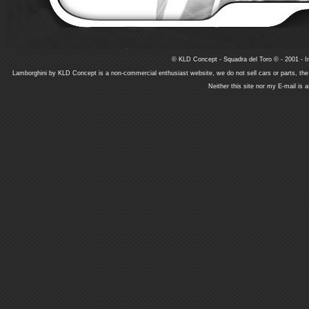
© KLD Concept - Squadra del Toro © - 2001 - In
Lamborghini by KLD Concept is a non-commercial enthusiast website, we do not sell cars or parts, th
Neither this site nor my E-mail is