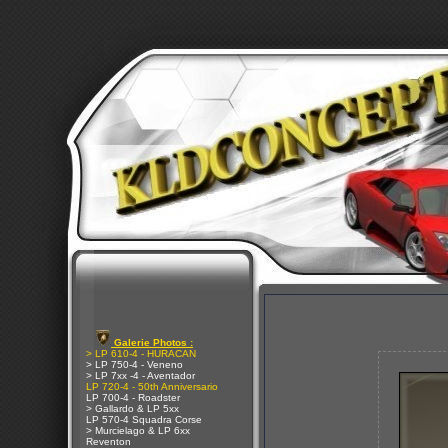
Galerie Photos :
> LP 610-4 - HURACAN
> LP 750-4 - Veneno
> LP 7xx -4 - Aventador
LP 720-4 - 50th Anniversario
LP 700-4 - Roadster
> Gallardo & LP 5xx
LP 570-4 Squadra Corse
> Murcielago & LP 6xx
Reventon