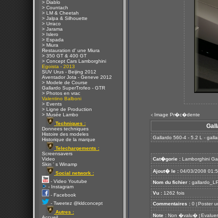
> Diablo
> Countach
> LM & Cheetah
> Jalpa & Silhouette
> Urraco
> Jarama
> Islero
> Espada
> Miura
Restauration d' une Miura
> 350 GT & 400 GT
> Concept Cars Lamborghini
Egoista - 2013
SUV Urus - Beijing 2012
Aventador Jota - Geneve 2012
> Modele de Course
Gallardo SuperTrofeo - GTR
> Photos en vrac
Valentino Balboni
> Events
> Ligne de Production
> Musée Lambo
Image Pr�c�dente
<
Techniques :
Gall
Donnees techniques
Histoire des modeles
Gallardo 560-4 - 5.2 L - gal
Historique de la marque
Telechargements :
Screensavers
Video
Cat�gorie :
Lamborghini Ga
Skin ' s Winamp
Ajout� le :
04/03/2008 01:
Social network :
- Video Youtube
Nom du fichier :
gallardo_LP
- Instagram
Vu :
1262 fois
- Facebook
- Tweetez @kldconcept
Commentaires :
0
Poster u
[
Autres :
Note :
Non �valu�
Evaluer
[
Accueil