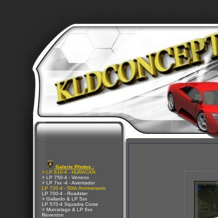
Galerie Photos :
> LP 610-4 - HURACAN
> LP 750-4 - Veneno
> LP 7xx -4 - Aventador
LP 720-4 - 50th Anniversario
LP 700-4 - Roadster
> Gallardo & LP 5xx
LP 570-4 Squadra Corse
> Murcielago & LP 6xx
Reventon