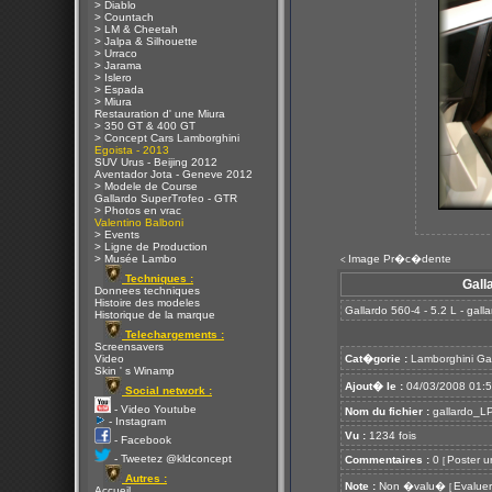
> Diablo
> Countach
> LM & Cheetah
> Jalpa & Silhouette
> Urraco
> Jarama
> Islero
> Espada
> Miura
Restauration d' une Miura
> 350 GT & 400 GT
> Concept Cars Lamborghini
Egoista - 2013
SUV Urus - Beijing 2012
Aventador Jota - Geneve 2012
> Modele de Course
Gallardo SuperTrofeo - GTR
> Photos en vrac
Valentino Balboni
> Events
> Ligne de Production
> Musée Lambo
Image Pr�c�dente
<
Techniques :
Gall
Donnees techniques
Histoire des modeles
Gallardo 560-4 - 5.2 L - gal
Historique de la marque
Telechargements :
Screensavers
Video
Cat�gorie :
Lamborghini Ga
Skin ' s Winamp
Ajout� le :
04/03/2008 01:
Social network :
- Video Youtube
Nom du fichier :
gallardo_LP
- Instagram
Vu :
1234 fois
- Facebook
- Tweetez @kldconcept
Commentaires :
0
Poster u
[
Autres :
Note :
Non �valu�
Evaluer
[
Accueil