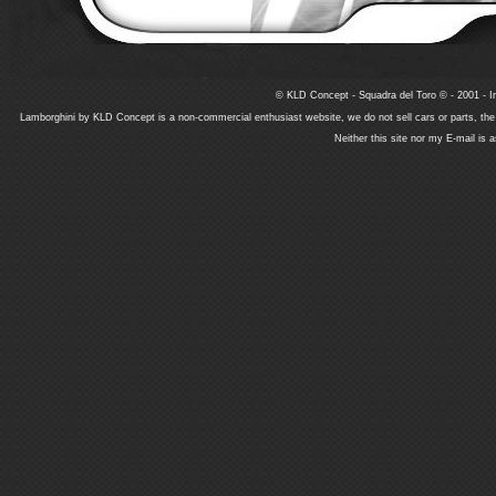
© KLD Concept - Squadra del Toro © - 2001 - In
Lamborghini by KLD Concept is a non-commercial enthusiast website, we do not sell cars or parts, th
Neither this site nor my E-mail is