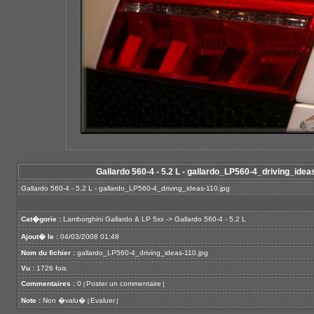
Gallardo 560-4 - 5.2 L - gallardo_LP560-4_driving_idea
Gallardo 560-4 - 5.2 L - gallardo_LP560-4_driving_ideas-110.jpg
Cat�gorie :
Lamborghini Gallardo & LP 5xx
->
Gallardo 560-4 - 5.2 L
Ajout� le :
04/03/2008 01:48
Nom du fichier :
gallardo_LP560-4_driving_ideas-110.jpg
Vu :
1726 fois
Commentaires :
0
Poster un commentaire
[
]
Note :
Non �valu�
Evaluer
[
]