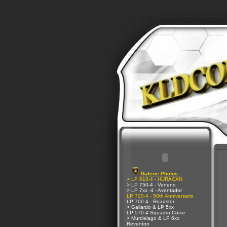
Galerie Photos :
> LP 610-4 - HURACAN
> LP 750-4 - Veneno
> LP 7xx -4 - Aventador
LP 720-4 - 50th Anniversario
LP 700-4 - Roadster
> Gallardo & LP 5xx
LP 570-4 Squadra Corse
> Murcielago & LP 6xx
Reventon