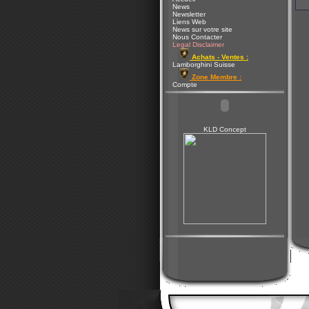
News
Newsletter
Liens Web
News sur votre site
Nous Contacter
Legal Disclaimer
Achats - Ventes :
Lamborghini Suisse
Zone Membre :
Compte
KLD Concept