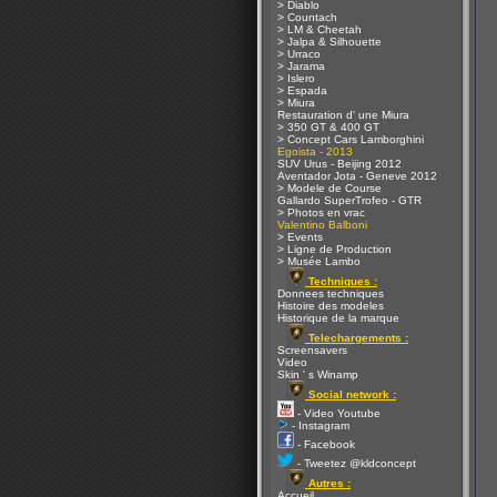
> Diablo
> Countach
> LM & Cheetah
> Jalpa & Silhouette
> Urraco
> Jarama
> Islero
> Espada
> Miura
Restauration d' une Miura
> 350 GT & 400 GT
> Concept Cars Lamborghini
Egoista - 2013
SUV Urus - Beijing 2012
Aventador Jota - Geneve 2012
> Modele de Course
Gallardo SuperTrofeo - GTR
> Photos en vrac
Valentino Balboni
> Events
> Ligne de Production
> Musée Lambo
Techniques :
Donnees techniques
Histoire des modeles
Historique de la marque
Telechargements :
Screensavers
Video
Skin ' s Winamp
Social network :
- Video Youtube
- Instagram
- Facebook
- Tweetez @kldconcept
Autres :
Accueil