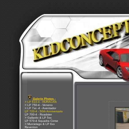
Galerie Photos :
> LP 610-4 - HURACAN
> LP 750-4 - Veneno
> LP 7xx -4 - Aventador
LP 720-4 - 50th Anniversario
LP 700-4 - Roadster
> Gallardo & LP 5xx
LP 570-4 Squadra Corse
> Murcielago & LP 6xx
Reventon