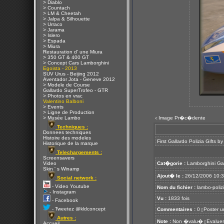
> Diablo
> Countach
> LM & Cheetah
> Jalpa & Silhouette
> Urraco
> Jarama
> Islero
> Espada
> Miura
Restauration d' une Miura
> 350 GT & 400 GT
> Concept Cars Lamborghini
Egoista - 2013
SUV Urus - Beijing 2012
Aventador Jota - Geneve 2012
> Modele de Course
Gallardo SuperTrofeo - GTR
> Photos en vrac
Valentino Balboni
> Events
> Ligne de Production
> Musée Lambo
Image Pr�c�dente
<
Techniques :
Donnees techniques
Histoire des modeles
First Gallardo Polizia Gifts 
Historique de la marque
Telechargements :
Screensavers
Video
Cat�gorie :
Lamborghini Ga
Skin ' s Winamp
Ajout� le :
26/12/2006 10:
Social network :
- Video Youtube
Nom du fichier :
lambo-polizi
- Instagram
Vu :
1833 fois
- Facebook
- Tweetez @kldconcept
Commentaires :
0
Poster u
[
Autres :
Note :
Non �valu�
Evaluer
[
Accueil