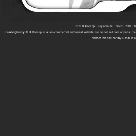
© KLD Concept - Squadra del Toro © - 2001 - In
Lamborghini by KLD Concept is a non-commercial enthusiast website, we do not sell cars or parts, th
Neither this site nor my E-mail is