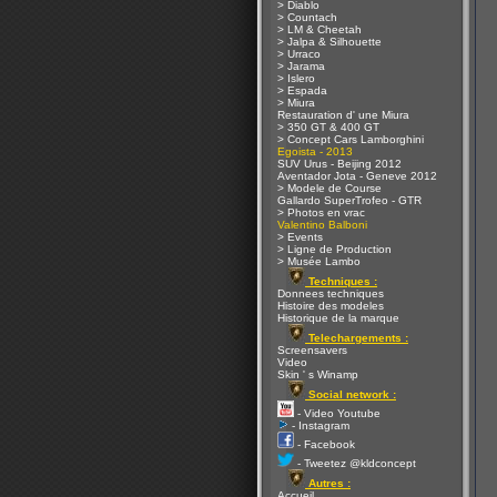
> Diablo
> Countach
> LM & Cheetah
> Jalpa & Silhouette
> Urraco
> Jarama
> Islero
> Espada
> Miura
Restauration d' une Miura
> 350 GT & 400 GT
> Concept Cars Lamborghini
Egoista - 2013
SUV Urus - Beijing 2012
Aventador Jota - Geneve 2012
> Modele de Course
Gallardo SuperTrofeo - GTR
> Photos en vrac
Valentino Balboni
> Events
> Ligne de Production
> Musée Lambo
Techniques :
Donnees techniques
Histoire des modeles
Historique de la marque
Telechargements :
Screensavers
Video
Skin ' s Winamp
Social network :
- Video Youtube
- Instagram
- Facebook
- Tweetez @kldconcept
Autres :
Accueil