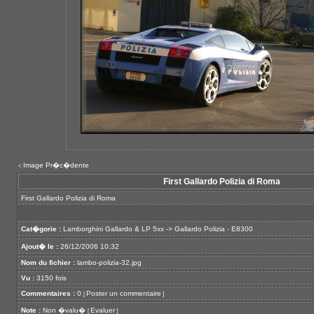
Image Pr�c�dente
<
First Gallardo Polizia di Roma
First Gallardo Polizia di Roma
Cat�gorie :
Lamborghini Gallardo & LP 5xx
->
Gallardo Polizia - E8300
Ajout� le :
26/12/2006 10:32
Nom du fichier :
lambo-polizia-32.jpg
Vu :
3150 fois
Commentaires :
0
Poster un commentaire
[
]
Note :
Non �valu�
Evaluer
[
]