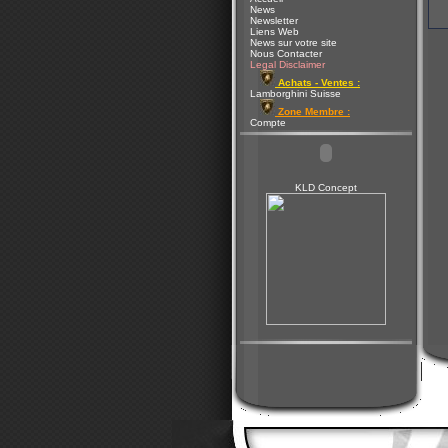
News
Newsletter
Liens Web
News sur votre site
Nous Contacter
Legal Disclaimer
Achats - Ventes :
Lamborghini Suisse
Zone Membre :
Compte
KLD Concept