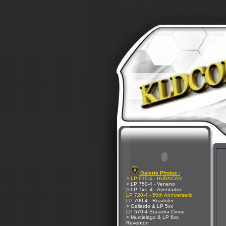
Galerie Photos :
> LP 610-4 - HURACAN
> LP 750-4 - Veneno
> LP 7xx -4 - Aventador
LP 720-4 - 50th Anniversario
LP 700-4 - Roadster
> Gallardo & LP 5xx
LP 570-4 Squadra Corse
> Murcielago & LP 6xx
Reventon