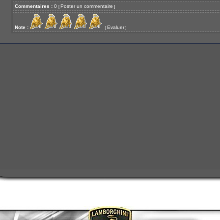
Commentaires :
0
Poster un commentaire
[
]
Note :
Evaluer
[
]