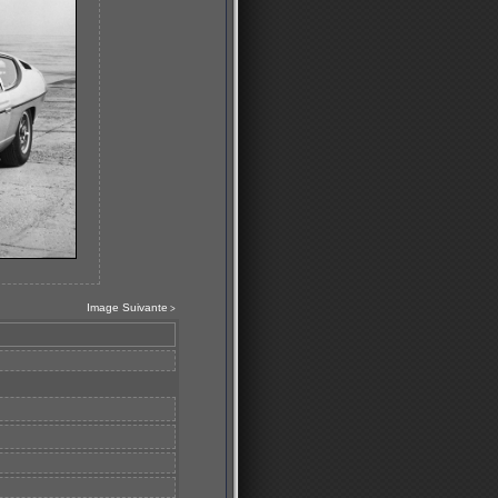
Image Suivante
>