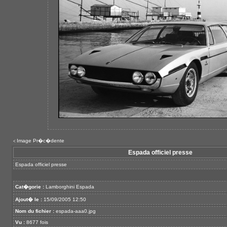
Image Pr�c�dente
<
Espada officiel presse
Espada officiel presse
Cat�gorie :
Lamborghini Espada
Ajout� le :
15/09/2005 12:50
Nom du fichier :
espada-aaa0.jpg
Vu :
8677 fois