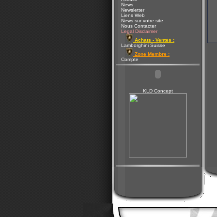
News
Newsletter
Liens Web
News sur votre site
Nous Contacter
Legal Disclaimer
Achats - Ventes :
Lamborghini Suisse
Zone Membre :
Compte
KLD Concept