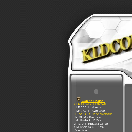
Galerie Photos :
> LP 610-4 - HURACAN
> LP 750-4 - Veneno
> LP 7xx -4 - Aventador
LP 720-4 - 50th Anniversario
LP 700-4 - Roadster
> Gallardo & LP 5xx
LP 570-4 Squadra Corse
> Murcielago & LP 6xx
Reventon