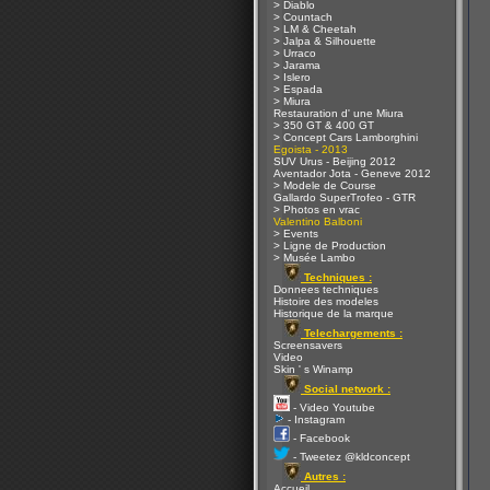
> Diablo
> Countach
> LM & Cheetah
> Jalpa & Silhouette
> Urraco
> Jarama
> Islero
> Espada
> Miura
Restauration d' une Miura
> 350 GT & 400 GT
> Concept Cars Lamborghini
Egoista - 2013
SUV Urus - Beijing 2012
Aventador Jota - Geneve 2012
> Modele de Course
Gallardo SuperTrofeo - GTR
> Photos en vrac
Valentino Balboni
> Events
> Ligne de Production
> Musée Lambo
Techniques :
Donnees techniques
Histoire des modeles
Historique de la marque
Telechargements :
Screensavers
Video
Skin ' s Winamp
Social network :
- Video Youtube
- Instagram
- Facebook
- Tweetez @kldconcept
Autres :
Accueil