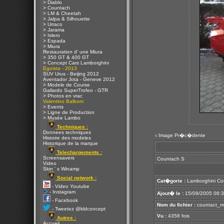
> Diablo
> Countach
> LM & Cheetah
> Jalpa & Silhouette
> Urraco
> Jarama
> Islero
> Espada
> Miura
Restauration d' une Miura
> 350 GT & 400 GT
> Concept Cars Lamborghini
Egoista - 2013
SUV Urus - Beijing 2012
Aventador Jota - Geneve 2012
> Modele de Course
Gallardo SuperTrofeo - GTR
> Photos en vrac
Valentino Balboni
> Events
> Ligne de Production
> Musée Lambo
Techniques :
Donnees techniques
Image Pr�c�dente
<
Histoire des modeles
Historique de la marque
Telechargements :
Screensavers
Countach S
Video
Skin ' s Winamp
Social network :
Cat�gorie :
Lamborghini Co
- Video Youtube
- Instagram
Ajout� le :
15/09/2005 06:
- Facebook
Nom du fichier :
countact_mr
- Tweetez @kldconcept
Vu :
4358 fois
Autres :
Accueil