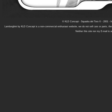
© KLD Concept - Squadra del Toro © - 2001 - In
Lamborghini by KLD Concept is a non-commercial enthusiast website, we do not sell cars or parts, th
Neither this site nor my E-mail is