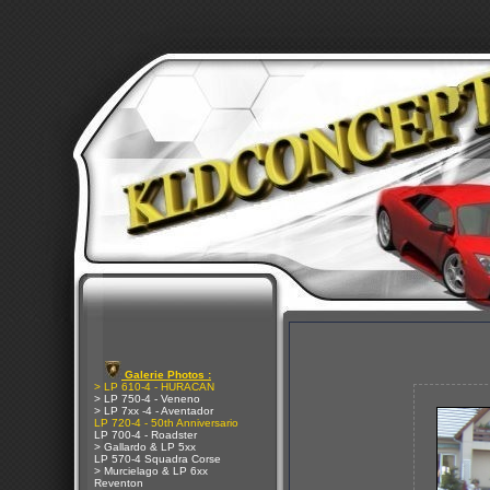
Galerie Photos :
> LP 610-4 - HURACAN
> LP 750-4 - Veneno
> LP 7xx -4 - Aventador
LP 720-4 - 50th Anniversario
LP 700-4 - Roadster
> Gallardo & LP 5xx
LP 570-4 Squadra Corse
> Murcielago & LP 6xx
Reventon