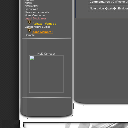
Commentaires :
0
Poster u
[
News
Newsletter
Note :
Non �valu�
Evaluer
[
Liens Web
News sur votre site
Nous Contacter
Legal Disclaimer
Achats - Ventes :
Lamborghini Suisse
Zone Membre :
Compte
KLD Concept