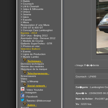
> Diablo
> Countach
> LM & Cheetah
> Jalpa & Silhouette
> Urraco
> Jarama
> Islero
> Espada
> Miura
Restauration d' une Miura
> 350 GT & 400 GT
> Concept Cars Lamborghini
Egoista - 2013
SUV Urus - Beijing 2012
Aventador Jota - Geneve 2012
> Modele de Course
Gallardo SuperTrofeo - GTR
> Photos en vrac
Valentino Balboni
> Events
> Ligne de Production
> Musée Lambo
Techniques :
Donnees techniques
Image Pr�c�dente
<
Histoire des modeles
Historique de la marque
Telechargements :
Screensavers
Countach - LP400
Video
Skin ' s Winamp
Social network :
Cat�gorie :
Lamborghini Co
- Video Youtube
- Instagram
Ajout� le :
15/09/2005 06:
- Facebook
Nom du fichier :
Pict1687.jp
- Tweetez @kldconcept
Vu :
3220 fois
Autres :
Accueil