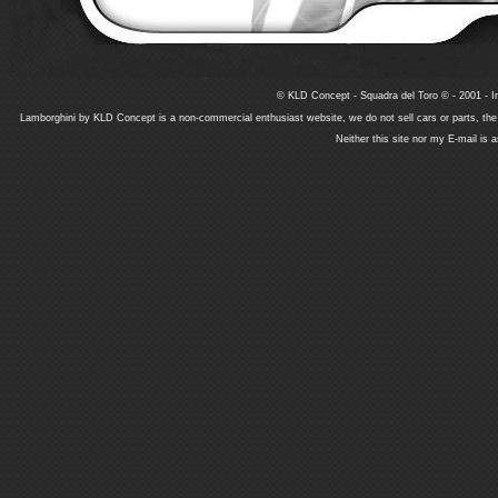
© KLD Concept - Squadra del Toro © - 2001 - In
Lamborghini by KLD Concept is a non-commercial enthusiast website, we do not sell cars or parts, th
Neither this site nor my E-mail is