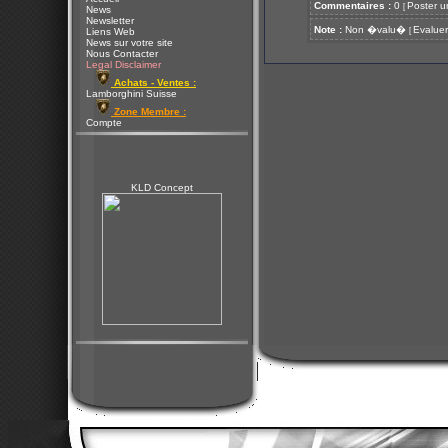
Commentaires :
0
Poster u
[
News
Newsletter
Note :
Non �valu�
Evaluer
[
Liens Web
News sur votre site
Nous Contacter
Legal Disclaimer
Achats - Ventes :
Lamborghini Suisse
Zone Membre :
Compte
KLD Concept