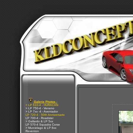
Galerie Photos :
> LP 610-4 - HURACAN
> LP 750-4 - Veneno
> LP 7xx -4 - Aventador
LP 720-4 - 50th Anniversario
LP 700-4 - Roadster
> Gallardo & LP 5xx
LP 570-4 Squadra Corse
> Murcielago & LP 6xx
Reventon