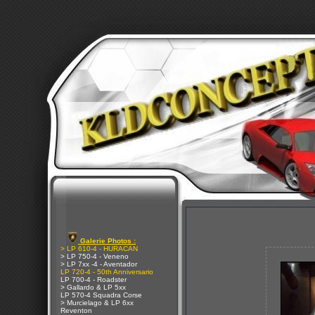
Galerie Photos :
> LP 610-4 - HURACAN
> LP 750-4 - Veneno
> LP 7xx -4 - Aventador
LP 720-4 - 50th Anniversario
LP 700-4 - Roadster
> Gallardo & LP 5xx
LP 570-4 Squadra Corse
> Murcielago & LP 6xx
Reventon