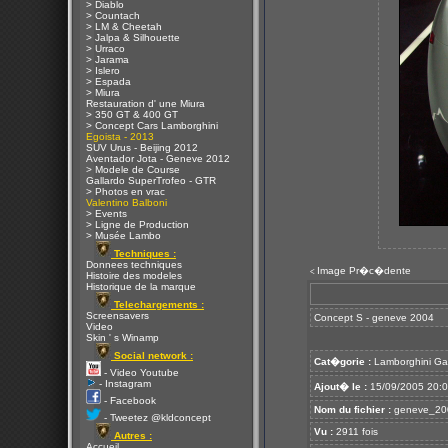
> Diablo
> Countach
> LM & Cheetah
> Jalpa & Silhouette
> Urraco
> Jarama
> Islero
> Espada
> Miura
Restauration d' une Miura
> 350 GT & 400 GT
> Concept Cars Lamborghini
Egoista - 2013
SUV Urus - Beijing 2012
Aventador Jota - Geneve 2012
> Modele de Course
Gallardo SuperTrofeo - GTR
> Photos en vrac
Valentino Balboni
> Events
> Ligne de Production
> Musée Lambo
Techniques :
Donnees techniques
Image Pr�c�dente
<
Histoire des modeles
Historique de la marque
Telechargements :
Screensavers
Concept S - geneve 2004
Video
Skin ' s Winamp
Social network :
Cat�gorie :
Lamborghini Ga
- Video Youtube
- Instagram
Ajout� le :
15/09/2005 20:
- Facebook
Nom du fichier :
geneve_200
- Tweetez @kldconcept
Vu :
2911 fois
Autres :
Accueil