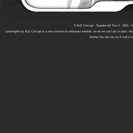
© KLD Concept - Squadra del Toro © - 2001 - In
Lamborghini by KLD Concept is a non-commercial enthusiast website, we do not sell cars or parts, th
Neither this site nor my E-mail is