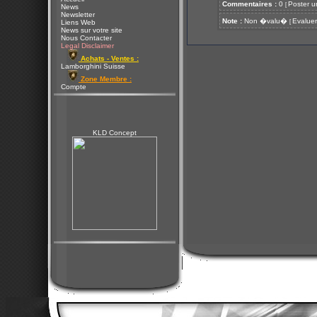
Commentaires :
0
Poster u
[
News
Newsletter
Note :
Non �valu�
Evaluer
[
Liens Web
News sur votre site
Nous Contacter
Legal Disclaimer
Achats - Ventes :
Lamborghini Suisse
Zone Membre :
Compte
KLD Concept