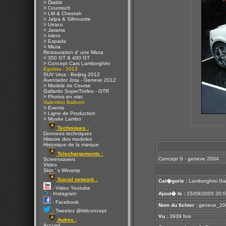
> Diablo
> Countach
> LM & Cheetah
> Jalpa & Silhouette
> Urraco
> Jarama
> Islero
> Espada
> Miura
Restauration d' une Miura
> 350 GT & 400 GT
> Concept Cars Lamborghini
Egoista - 2013
SUV Urus - Beijing 2012
Aventador Jota - Geneve 2012
> Modele de Course
Gallardo SuperTrofeo - GTR
> Photos en vrac
Valentino Balboni
> Events
> Ligne de Production
> Musée Lambo
Techniques :
Donnees techniques
Histoire des modeles
Historique de la marque
Telechargements :
Concept S - geneve 2004
Screensavers
Video
Skin ' s Winamp
Social network :
Cat�gorie :
Lamborghini Ga
- Video Youtube
- Instagram
Ajout� le :
15/09/2005 20:
- Facebook
Nom du fichier :
geneve_200
- Tweetez @kldconcept
Vu :
3939 fois
Autres :
Accueil