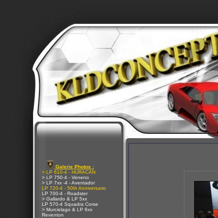
Galerie Photos :
> LP 610-4 - HURACAN
> LP 750-4 - Veneno
> LP 7xx -4 - Aventador
LP 720-4 - 50th Anniversario
LP 700-4 - Roadster
> Gallardo & LP 5xx
LP 570-4 Squadra Corse
> Murcielago & LP 6xx
Reventon