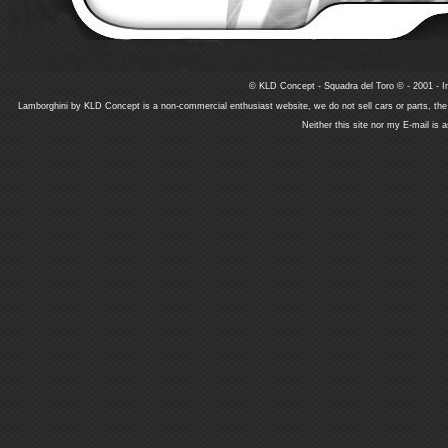
© KLD Concept - Squadra del Toro © - 2001 - In
Lamborghini by KLD Concept is a non-commercial enthusiast website, we do not sell cars or parts, th
Neither this site nor my E-mail is