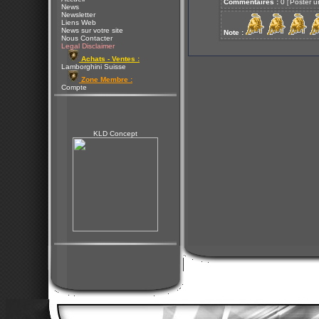
Commentaires :
0
Poster u
[
News
Newsletter
Liens Web
News sur votre site
Note :
Nous Contacter
Legal Disclaimer
Achats - Ventes :
Lamborghini Suisse
Zone Membre :
Compte
KLD Concept