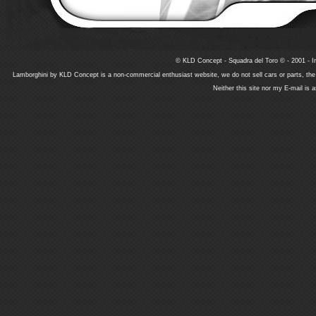
© KLD Concept - Squadra del Toro © - 2001 - In
Lamborghini by KLD Concept is a non-commercial enthusiast website, we do not sell cars or parts, th
Neither this site nor my E-mail is