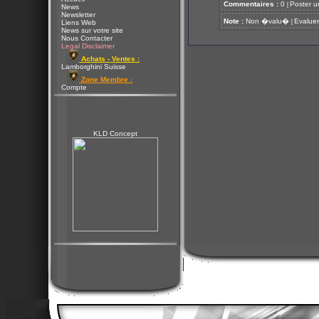
Commentaires :
0
Poster u
[
News
Newsletter
Note :
Non �valu�
Evaluer
[
Liens Web
News sur votre site
Nous Contacter
Legal Disclaimer
Achats - Ventes :
Lamborghini Suisse
Zone Membre :
Compte
KLD Concept