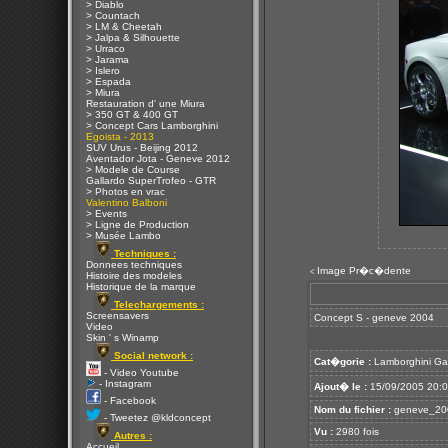
> Diablo
> Countach
> LM & Cheetah
> Jalpa & Silhouette
> Urraco
> Jarama
> Islero
> Espada
> Miura
Restauration d' une Miura
> 350 GT & 400 GT
> Concept Cars Lamborghini
Egoista - 2013
SUV Urus - Beijing 2012
Aventador Jota - Geneve 2012
> Modele de Course
Gallardo SuperTrofeo - GTR
> Photos en vrac
Valentino Balboni
> Events
> Ligne de Production
> Musée Lambo
Techniques :
Donnees techniques
Image Pr�c�dente
<
Histoire des modeles
Historique de la marque
Telechargements :
Screensavers
Concept S - geneve 2004
Video
Skin ' s Winamp
Social network :
Cat�gorie :
Lamborghini Ga
- Video Youtube
- Instagram
Ajout� le :
15/09/2005 20:
- Facebook
Nom du fichier :
geneve_200
- Tweetez @kldconcept
Vu :
2980 fois
Autres :
Accueil