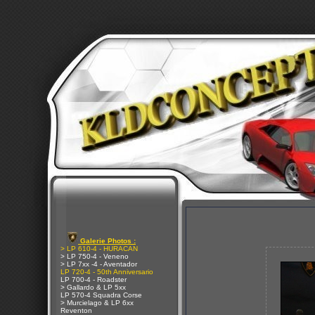
Galerie Photos :
> LP 610-4 - HURACAN
> LP 750-4 - Veneno
> LP 7xx -4 - Aventador
LP 720-4 - 50th Anniversario
LP 700-4 - Roadster
> Gallardo & LP 5xx
LP 570-4 Squadra Corse
> Murcielago & LP 6xx
Reventon