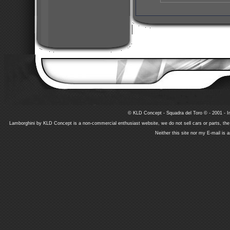
© KLD Concept - Squadra del Toro © - 2001 - In
Lamborghini by KLD Concept is a non-commercial enthusiast website, we do not sell cars or parts, th
Neither this site nor my E-mail is