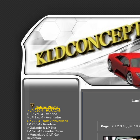
Lamb
Galerie Photos :
> LP 610-4 - HURACAN
> LP 750-4 - Veneno
> LP 7xx -4 - Aventador
LP 720-4 - 50th Anniversario
LP 700-4 - Roadster
Page :
<
1
2
3
4
[5]
6
7
8
> Gallardo & LP 5xx
LP 570-4 Squadra Corse
> Murcielago & LP 6xx
Reventon