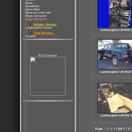
News
Newsletter
Liens Web
News sur votre site
Nous Contacter
Legal Disclaimer
Achats - Ventes :
Lamborghini Suisse
Lamborghini LM 002 
Zone Membre :
Compte
KLD Concept
Lamborghini LM 002 
Lamborghini LM 002 
Page :
<
1
2
3
4
[5]
6
7
8