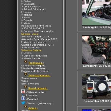
> Diablo
> Countach
> LM & Cheetah
> Jalpa & Silhouette
> Urraco
> Jarama
> Islero
> Espada
> Miura
Restauration d' une Miura
Lamborghini LM 002 Inj
> 350 GT & 400 GT
> Concept Cars Lamborghini
Egoista - 2013
SUV Urus - Beijing 2012
Aventador Jota - Geneve 2012
> Modele de Course
Gallardo SuperTrofeo - GTR
> Photos en vrac
Valentino Balboni
> Events
> Ligne de Production
> Musée Lambo
Techniques :
Donnees techniques
Lamborghini LM 002 Inj
Histoire des modeles
Historique de la marque
Telechargements :
Screensavers
Video
Skin ' s Winamp
Social network :
- Video Youtube
- Instagram
- Facebook
Lamborghini LM 002 
- Tweetez @kldconcept
Autres :
Accueil