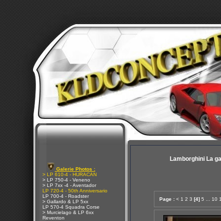
Lamborghini La g
Galerie Photos :
> LP 610-4 - HURACAN
> LP 750-4 - Veneno
> LP 7xx -4 - Aventador
LP 720-4 - 50th Anniversario
LP 700-4 - Roadster
Page :
<
1
2
3
[4]
5
...
10
> Gallardo & LP 5xx
LP 570-4 Squadra Corse
> Murcielago & LP 6xx
Reventon