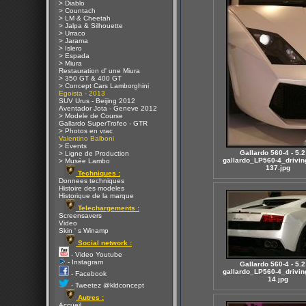
> Diablo
> Countach
> LM & Cheetah
> Jalpa & Silhouette
> Urraco
> Jarama
> Islero
> Espada
> Miura
Restauration d' une Miura
> 350 GT & 400 GT
> Concept Cars Lamborghini
Egoista - 2013
SUV Urus - Beijing 2012
Aventador Jota - Geneve 2012
> Modele de Course
Gallardo SuperTrofeo - GTR
> Photos en vrac
Valentino Balboni
> Events
Gallardo 560-4 - 5.2
> Ligne de Production
gallardo_LP560-4_drivin
> Musée Lambo
137.jpg
Techniques :
Donnees techniques
Histoire des modeles
Historique de la marque
Telechargements :
Screensavers
Video
Skin ' s Winamp
Social network :
- Video Youtube
- Instagram
Gallardo 560-4 - 5.2
gallardo_LP560-4_drivin
- Facebook
14.jpg
- Tweetez @kldconcept
Autres :
Accueil