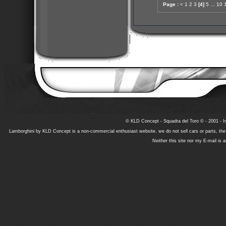
Page :
<
1
2
3
[4]
5
...
10
© KLD Concept - Squadra del Toro © - 2001 - In
Lamborghini by KLD Concept is a non-commercial enthusiast website, we do not sell cars or parts, th
Neither this site nor my E-mail is